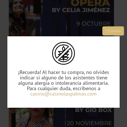
TO
CERRAR
ES
ES.
S
Noche de Ópera by Celia Jiménez
49,00
€
¡Recuerda! Al hacer tu compra, no olvides
indicar si alguno de los asistentes tiene
alguna alergia o intolerancia alimentaria.
Para cualquier duda, escríbenos a
TO
casino@casinolaspalmas.com
TO