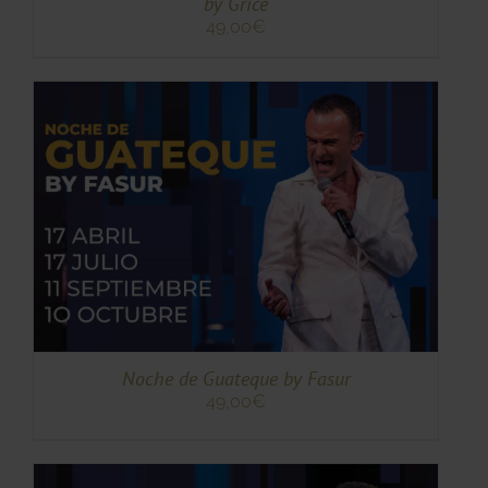
by Grice
49,00
€
TO
TO
ES
ES.
S
Noche de Guateque by Fasur
49,00
€