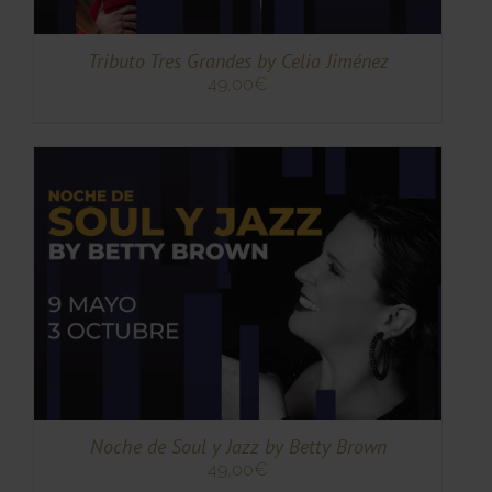
S
Tributo Tres Grandes by Celia Jiménez
49,00
€
TO
TO
ES
ES.
S
Noche de Soul y Jazz by Betty Brown
49,00
€