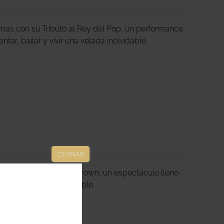
lmas con su Tributo al Rey del Pop, un performance
antar, bailar y vivir una velada inolvidable.
CERRAR
Soul y Jazz by Betty Brown, un espectáculo lleno
vivir una velada inolvidable.