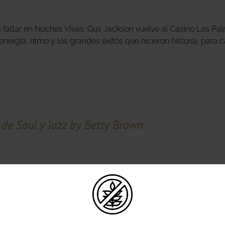
 faltar en Noches Vivas: Gus Jackson vuelve al Casino Las Pa
energía, ritmo y los grandes éxitos que hicieron historia, para c
de Soul y Jazz by Betty Brown
erdas una noche única en Casino Las Palmas con la Noche de 
n, elegancia y grandes clásicos para disfrutar, emocionarte y 