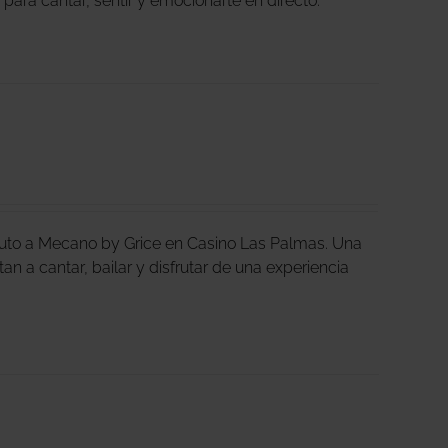
a para cantar, sentir y emocionarte en directo.
ibuto a Mecano by Grice en Casino Las Palmas. Una
an a cantar, bailar y disfrutar de una experiencia
.