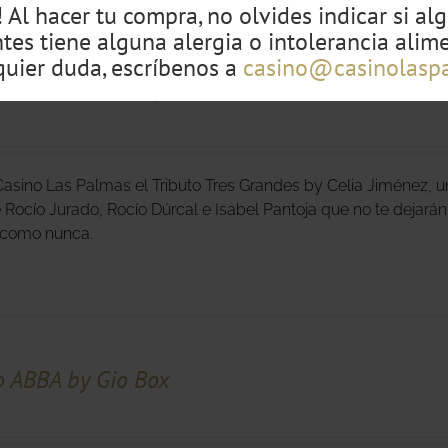
 Al hacer tu compra, no olvides indicar si al
ntes tiene alguna alergia o intolerancia alime
quier duda, escríbenos a
casino@casinolasp
o Tres Grandes by Celia Jiménez
Casino Las Palmas el Tributo Tres Grandes by Celia Jiménez, 
e Rocío Jurado, Rocío Dúrcal e Isabel Pantoja que no te dejará
ar como nunca.
o ABBA by Gio Box