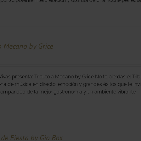
 por su potente interpretación y disfruta de una noche perfect
o Mecano by Grice
ivas presenta: Tributo a Mecano by Grice No te pierdas el Tr
na de música en directo, emoción y grandes éxitos que te invit
compañada de la mejor gastronomía y un ambiente vibrante
de Fiesta by Gio Box