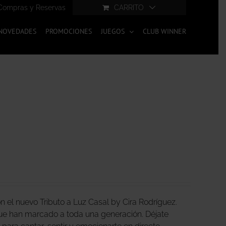
Compras y Reservas
CARRITO
NOVEDADES
PROMOCIONES
JUEGOS
CLUB WINNER
 el nuevo Tributo a Luz Casal by Cira Rodríguez.
ue han marcado a toda una generación. Déjate