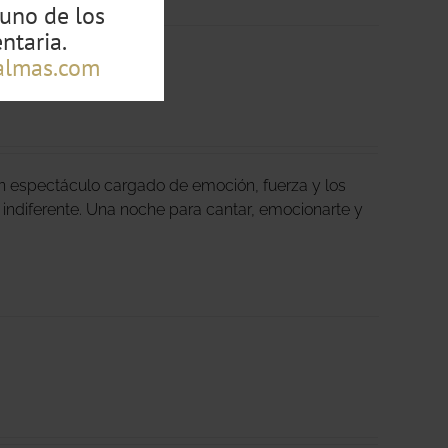
guno de los
ntaria.
almas.com
un espectáculo cargado de emoción, fuerza y los
n indiferente. Una noche para cantar, emocionarte y