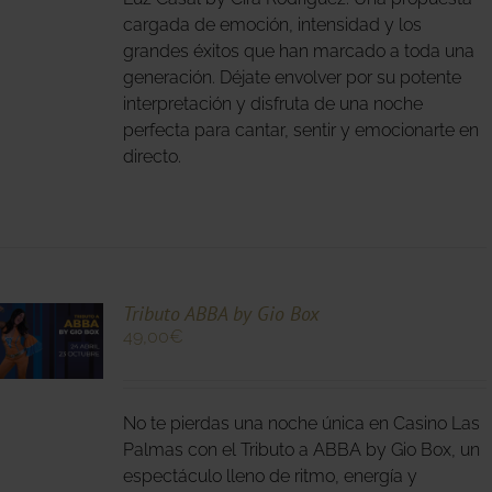
S
cargada de emoción, intensidad y los
grandes éxitos que han marcado a toda una
generación. Déjate envolver por su potente
interpretación y disfruta de una noche
perfecta para cantar, sentir y emocionarte en
directo.
O
Tributo ABBA by Gio Box
49,00
€
O
No te pierdas una noche única en Casino Las
S
S.
Palmas con el Tributo a ABBA by Gio Box, un
espectáculo lleno de ritmo, energía y
S