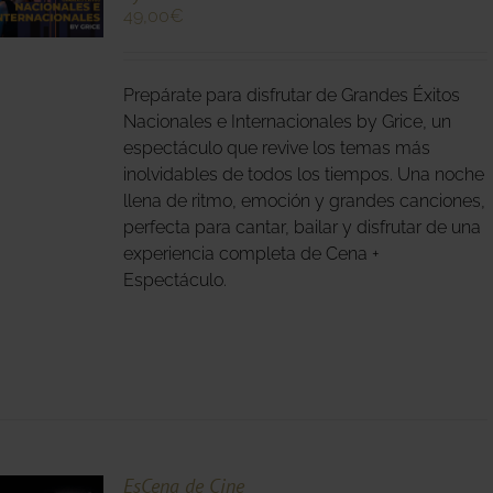
49,00
€
O
S
Prepárate para disfrutar de Grandes Éxitos
S.
Nacionales e Internacionales by Grice, un
espectáculo que revive los temas más
S
inolvidables de todos los tiempos. Una noche
llena de ritmo, emoción y grandes canciones,
perfecta para cantar, bailar y disfrutar de una
experiencia completa de Cena +
Espectáculo.
O
EsCena de Cine