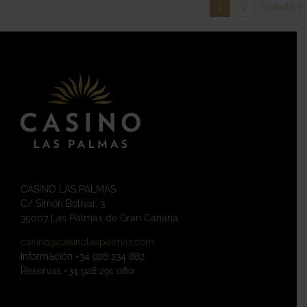
1
2
Siguiente
CASINO LAS PALMAS
C/ Simón Bolívar, 3
35007 Las Palmas de Gran Canaria
casino@casinolaspalmas.com
Información +34 928 234 882
Reservas +34 928 291 080