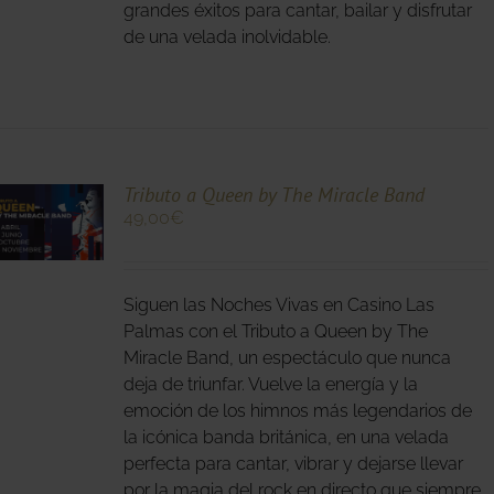
grandes éxitos para cantar, bailar y disfrutar
de una velada inolvidable.
O
Tributo a Queen by The Miracle Band
49,00
€
O
Siguen las Noches Vivas en Casino Las
S
S.
Palmas con el Tributo a Queen by The
Miracle Band, un espectáculo que nunca
S
deja de triunfar. Vuelve la energía y la
emoción de los himnos más legendarios de
la icónica banda británica, en una velada
perfecta para cantar, vibrar y dejarse llevar
por la magia del rock en directo que siempre