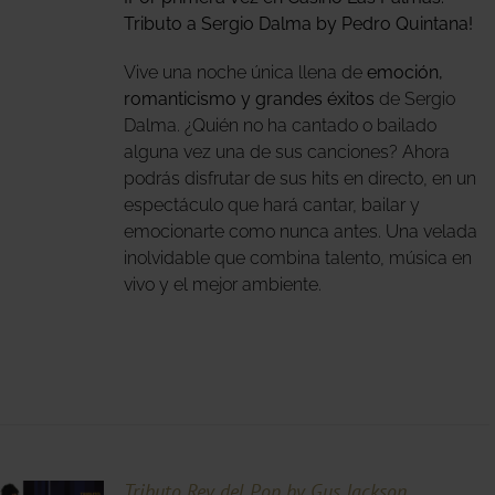
S
S.
Tributo a Sergio Dalma by Pedro Quintana!
S
Vive una noche única llena de
emoción,
romanticismo y grandes éxitos
de Sergio
Dalma. ¿Quién no ha cantado o bailado
alguna vez una de sus canciones? Ahora
podrás disfrutar de sus hits en directo, en un
espectáculo que hará cantar, bailar y
emocionarte como nunca antes. Una velada
O
inolvidable que combina talento, música en
vivo y el mejor ambiente.
Tributo Rey del Pop by Gus Jackson