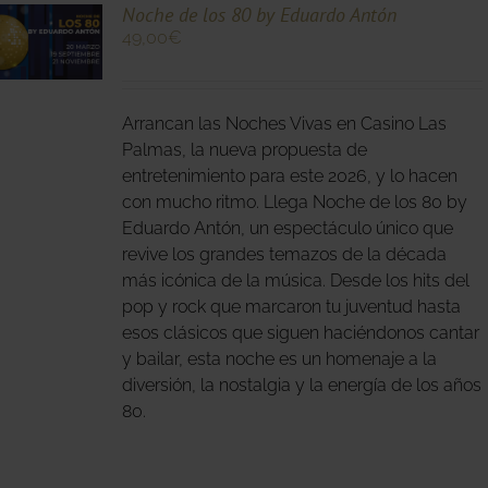
Noche de los 80 by Eduardo Antón
49,00
€
O
Arrancan las Noches Vivas en Casino Las
S
S.
Palmas, la nueva propuesta de
entretenimiento para este 2026, y lo hacen
S
con mucho ritmo. Llega Noche de los 80 by
Eduardo Antón, un espectáculo único que
revive los grandes temazos de la década
más icónica de la música. Desde los hits del
pop y rock que marcaron tu juventud hasta
esos clásicos que siguen haciéndonos cantar
O
y bailar, esta noche es un homenaje a la
diversión, la nostalgia y la energía de los años
80.