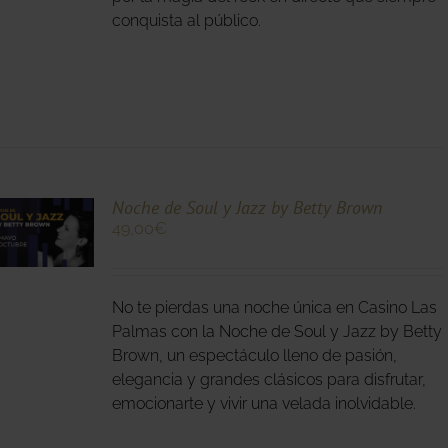
conquista al público.
O
Noche de Soul y Jazz by Betty Brown
49,00
€
O
No te pierdas una noche única en Casino Las
S
S.
Palmas con la Noche de Soul y Jazz by Betty
Brown, un espectáculo lleno de pasión,
S
elegancia y grandes clásicos para disfrutar,
emocionarte y vivir una velada inolvidable.