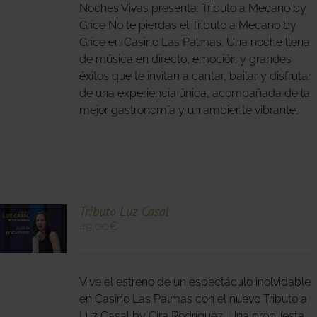
Noches Vivas presenta: Tributo a Mecano by
S
S.
Grice No te pierdas el Tributo a Mecano by
Grice en Casino Las Palmas. Una noche llena
S
de música en directo, emoción y grandes
éxitos que te invitan a cantar, bailar y disfrutar
de una experiencia única, acompañada de la
mejor gastronomía y un ambiente vibrante.
O
Tributo Luz Casal
49,00
€
O
Vive el estreno de un espectáculo inolvidable
S
S.
en Casino Las Palmas con el nuevo Tributo a
Luz Casal by Cira Rodríguez. Una propuesta