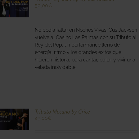
50,00
€
O
No podía faltar en Noches Vivas: Gus Jackson
S
S.
vuelve al Casino Las Palmas con su Tributo al
Rey del Pop, un performance lleno de
S
energía, ritmo y los grandes éxitos que
hicieron historia, para cantar, bailar y vivir una
velada inolvidable.
O
Tributo Mecano by Grice
49,00
€
O