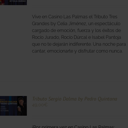
O
Vive en Casino Las Palmas el Tributo Tres
S
S.
Grandes by Celia Jiménez, un espectáculo
cargado de emoción, fuerza y los éxitos de
S
Rocío Jurado, Rocío Dúrcal e Isabel Pantoja
que no te dejarán indiferente. Una noche para
cantar, emocionarte y disfrutar como nunca.
O
Tributo Sergio Dalma by Pedro Quintana
49,00
€
O
¡Por primera vez en Casino Las Palmas: