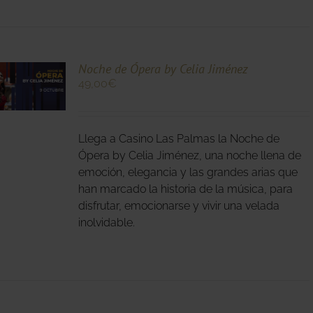
O
Noche de Ópera by Celia Jiménez
49,00
€
O
Llega a Casino Las Palmas la Noche de
S
S.
Ópera by Celia Jiménez, una noche llena de
emoción, elegancia y las grandes arias que
S
han marcado la historia de la música, para
disfrutar, emocionarse y vivir una velada
inolvidable.
O