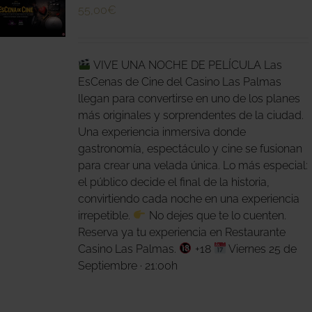
55,00
€
O
VIVE UNA NOCHE DE PELÍCULA Las
S
S.
EsCenas de Cine del Casino Las Palmas
llegan para convertirse en uno de los planes
S
más originales y sorprendentes de la ciudad.
Una experiencia inmersiva donde
gastronomía, espectáculo y cine se fusionan
para crear una velada única. Lo más especial:
el público decide el final de la historia,
convirtiendo cada noche en una experiencia
O
irrepetible.
No dejes que te lo cuenten.
Reserva ya tu experiencia en Restaurante
Casino Las Palmas.
+18
Viernes 25 de
Septiembre · 21:00h