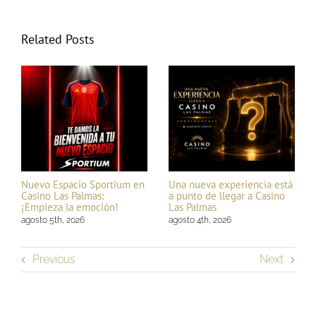
Related Posts
Nuevo Espacio Sportium en
Una nueva experiencia está
Casino Las Palmas:
a punto de llegar a Casino
¡Empieza la emoción!
Las Palmas
agosto 5th, 2026
agosto 4th, 2026
Previous
Next