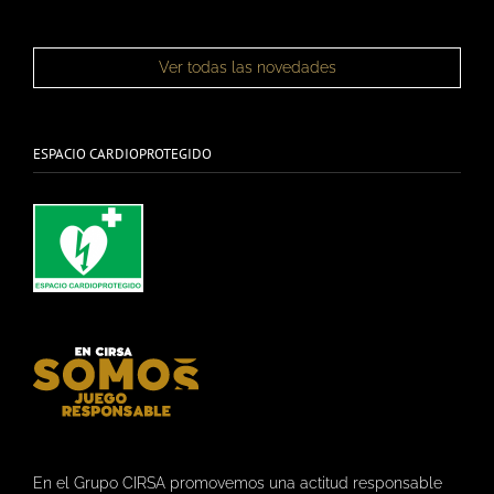
Ver todas las novedades
ESPACIO CARDIOPROTEGIDO
En el Grupo CIRSA promovemos una actitud responsable