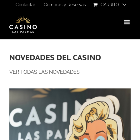
Saltar
Contactar
Compras y Reservas
CARRITO
al
contenido
NOVEDADES DEL CASINO
VER TODAS LAS NOVEDADES