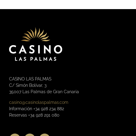
CASINO LAS PALMAS
C/ Simón Bolívar, 3
35007 Las Palmas de Gran Canaria
casino@casinolaspalmas.com
Información +34 928 234 882
Reservas +34 928 291 080