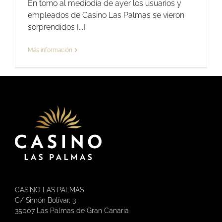
En torno al mediodía de ayer los usuarios y
empleados de Casino Las Palmas se vieron
sorprendidos [...]
Más información
CASINO LAS PALMAS
C/ Simón Bolívar, 3
35007 Las Palmas de Gran Canaria