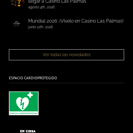
llegar a Casino Las Palmas
agosto 4th, 2026
Mundial 2026: ¡Vívelo en Casino Las Palmas!
junio 12th, 2026
Ver todas las novedades
ESPACIO CARDIOPROTEGIDO