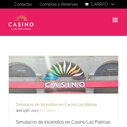
Saltar
Contactar
Compras y Reservas
CARRITO
al
contenido
Simulacro de Incendios en Casino Las Palmas
abril 19th, 2023
|
El Casino
Simulacro de Incendios en Casino Las Palmas