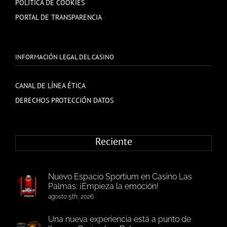
POLÍTICA DE COOKIES
PORTAL DE TRANSPARENCIA
INFORMACIÓN LEGAL DEL CASINO
CANAL DE LÍNEA ÉTICA
DERECHOS PROTECCIÓN DATOS
Reciente
Nuevo Espacio Sportium en Casino Las
Palmas: ¡Empieza la emoción!
agosto 5th, 2026
Una nueva experiencia está a punto de