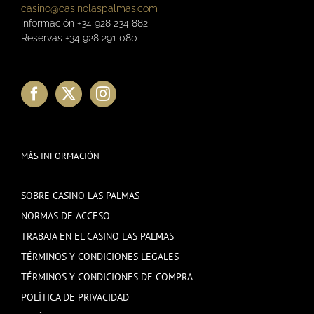
casino@casinolaspalmas.com
Información +34 928 234 882
Reservas +34 928 291 080
MÁS INFORMACIÓN
SOBRE CASINO LAS PALMAS
NORMAS DE ACCESO
TRABAJA EN EL CASINO LAS PALMAS
TÉRMINOS Y CONDICIONES LEGALES
TÉRMINOS Y CONDICIONES DE COMPRA
POLÍTICA DE PRIVACIDAD