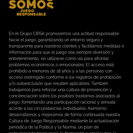
En el Grupo CIRSA promovemos una actitud responsable
hacia el juego, garantizando un entorno seguro y
transparente para nuestros clientes y facilitamos medidas e
información para que el juego sea siempre diversión y
entretenimiento, sin utilizarse como vía para afrontar
problemas económicos o emocionales. El acceso está
prohibido a menores de 18 años y a las personas con
acceso restringido conforme a los registros de prohibición
y/o autoexclusión que resulten aplicables. También
trabajamos para reforzar una cultura de prevención y
concienciación sobre los posibles trastornos asociados al
juego, fomentando una participación racional y sensata
acorde a las circunstancias individuales. Asimismo,
desarrollamos y mejoramos de forma continuada nuestra
Cultura de Juego Responsable mediante la actualización
periódica de la Política y la Norma, un plan de