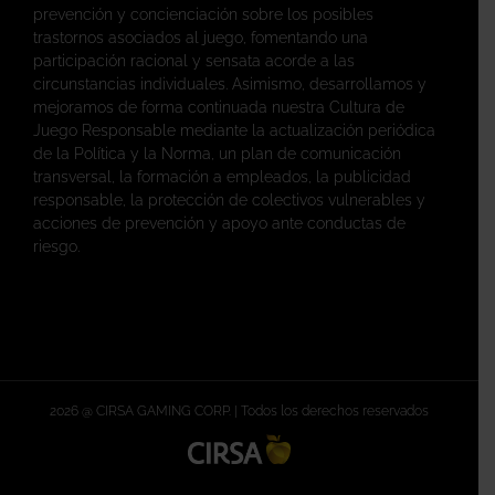
prevención y concienciación sobre los posibles
trastornos asociados al juego, fomentando una
participación racional y sensata acorde a las
circunstancias individuales. Asimismo, desarrollamos y
mejoramos de forma continuada nuestra Cultura de
Juego Responsable mediante la actualización periódica
de la Política y la Norma, un plan de comunicación
transversal, la formación a empleados, la publicidad
responsable, la protección de colectivos vulnerables y
acciones de prevención y apoyo ante conductas de
riesgo.
2026 @ CIRSA GAMING CORP. | Todos los derechos reservados