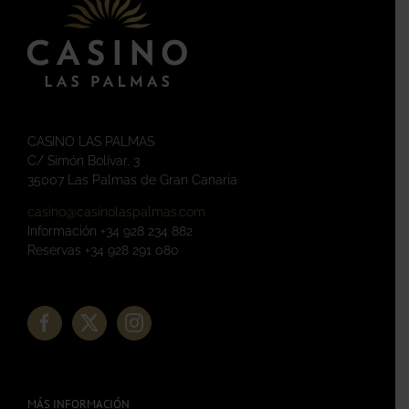
CASINO LAS PALMAS
C/ Simón Bolívar, 3
35007 Las Palmas de Gran Canaria
casino@casinolaspalmas.com
Información +34 928 234 882
Reservas +34 928 291 080
MÁS INFORMACIÓN