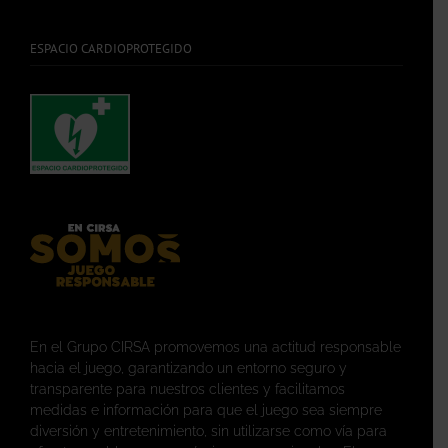
ESPACIO CARDIOPROTEGIDO
En el Grupo CIRSA promovemos una actitud responsable
hacia el juego, garantizando un entorno seguro y
transparente para nuestros clientes y facilitamos
medidas e información para que el juego sea siempre
diversión y entretenimiento, sin utilizarse como vía para