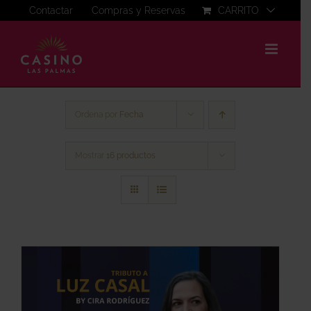
Saltar
Contactar
Compras y Reservas
CARRITO
al
contenido
Ordena por
Fecha
Mostrar
16 productos