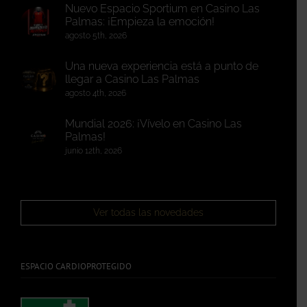
Nuevo Espacio Sportium en Casino Las
Palmas: ¡Empieza la emoción!
agosto 5th, 2026
Una nueva experiencia está a punto de
llegar a Casino Las Palmas
agosto 4th, 2026
Mundial 2026: ¡Vívelo en Casino Las
Palmas!
junio 12th, 2026
Ver todas las novedades
ESPACIO CARDIOPROTEGIDO