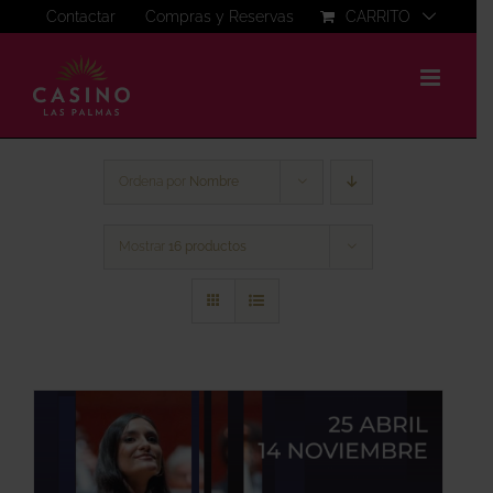
Saltar
Contactar
Compras y Reservas
CARRITO
al
contenido
Ordena por
Nombre
Mostrar
16 productos