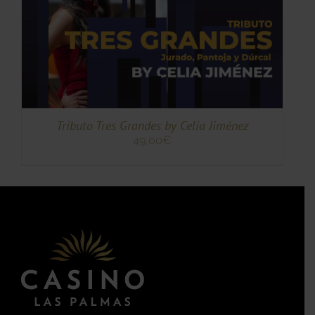
TO
ES
ES.
S
Tributo Tres Grandes by Celia Jiménez
49,00
€
TO