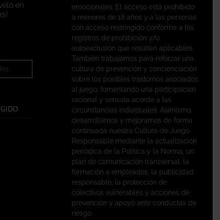
velo en
emocionales. El acceso está prohibido
s!
a menores de 18 años y a las personas
con acceso restringido conforme a los
registros de prohibición y/o
autoexclusión que resulten aplicables.
También trabajamos para reforzar una
des
cultura de prevención y concienciación
sobre los posibles trastornos asociados
al juego, fomentando una participación
racional y sensata acorde a las
EGIDO
circunstancias individuales. Asimismo,
desarrollamos y mejoramos de forma
continuada nuestra Cultura de Juego
Responsable mediante la actualización
periódica de la Política y la Norma, un
plan de comunicación transversal, la
formación a empleados, la publicidad
responsable, la protección de
colectivos vulnerables y acciones de
prevención y apoyo ante conductas de
riesgo.