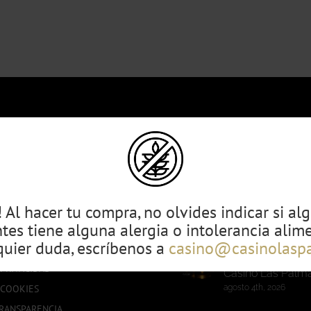
Reciente
RMACIÓN
NO LAS PALMAS
Nuevo Espacio S
ACCESO
en Casino Las Pa
¡Empieza la emoc
 Al hacer tu compra, no olvides indicar si al
EL CASINO LAS PALMAS
agosto 5th, 2026
ntes tiene alguna alergia o intolerancia alime
 CONDICIONES LEGALES
quier duda, escríbenos a
casino@casinolasp
Una nueva experi
 CONDICIONES DE COMPRA
está a punto de l
 PRIVACIDAD
Casino Las Palm
 COOKIES
agosto 4th, 2026
TRANSPARENCIA