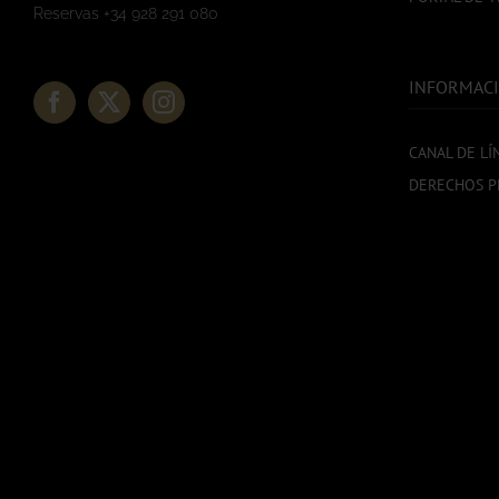
Reservas +34 928 291 080
INFORMACI
CANAL DE LÍ
DERECHOS P