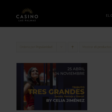
Saltar
al
contenido
EL 
Ordena por
Popularidad
Mostrar
16 productos
ESTE
N
/
PRODUCTO
TIENE
MÚLTIPLES
VARIANTES.
LAS