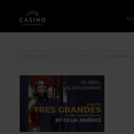
Saltar
al
contenido
EL 
Ordena por
Fecha
Mostrar
48 productos
ESTE
N
/
PRODUCTO
TIENE
MÚLTIPLES
VARIANTES.
LAS