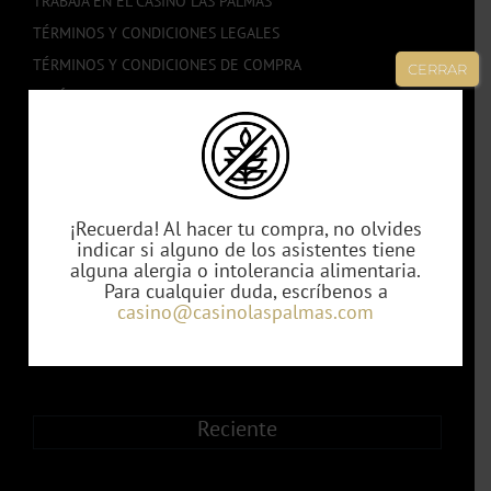
TRABAJA EN EL CASINO LAS PALMAS
TÉRMINOS Y CONDICIONES LEGALES
TÉRMINOS Y CONDICIONES DE COMPRA
CERRAR
POLÍTICA DE PRIVACIDAD
POLÍTICA DE COOKIES
PORTAL DE TRANSPARENCIA
¡Recuerda! Al hacer tu compra, no olvides
INFORMACIÓN LEGAL DEL CASINO
indicar si alguno de los asistentes tiene
alguna alergia o intolerancia alimentaria.
Para cualquier duda, escríbenos a
CANAL DE LÍNEA ÉTICA
casino@casinolaspalmas.com
DERECHOS PROTECCIÓN DATOS
Reciente