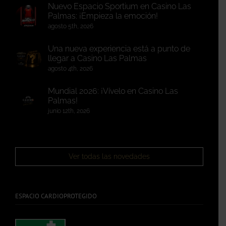
Nuevo Espacio Sportium en Casino Las
Palmas: ¡Empieza la emoción!
agosto 5th, 2026
Una nueva experiencia está a punto de
llegar a Casino Las Palmas
agosto 4th, 2026
Mundial 2026: ¡Vívelo en Casino Las
Palmas!
junio 12th, 2026
Ver todas las novedades
ESPACIO CARDIOPROTEGIDO