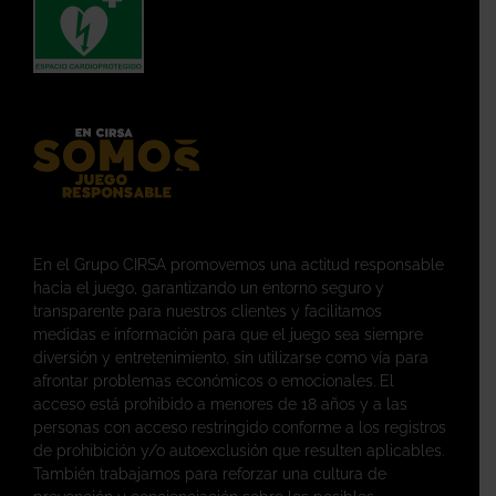
En el Grupo CIRSA promovemos una actitud responsable
hacia el juego, garantizando un entorno seguro y
transparente para nuestros clientes y facilitamos
medidas e información para que el juego sea siempre
diversión y entretenimiento, sin utilizarse como vía para
afrontar problemas económicos o emocionales. El
acceso está prohibido a menores de 18 años y a las
personas con acceso restringido conforme a los registros
de prohibición y/o autoexclusión que resulten aplicables.
También trabajamos para reforzar una cultura de