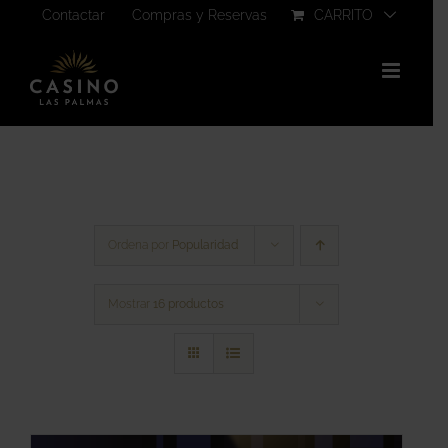
Saltar
Contactar
Compras y Reservas
CARRITO
al
contenido
Ordena por
Popularidad
Mostrar
16 productos