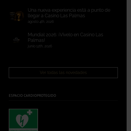
Una nueva experiencia está a punto de
llegar a Casino Las Palmas
agosto 4th, 2026
Mundial 2026: ¡Vívelo en Casino Las
Palmas!
junio 12th, 2026
Ver todas las novedades
ESPACIO CARDIOPROTEGIDO