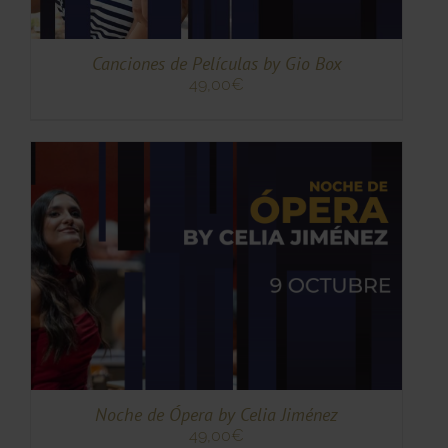
S
Canciones de Películas by Gio Box
49,00
€
TO
TO
ES
ES.
S
Noche de Ópera by Celia Jiménez
49,00
€