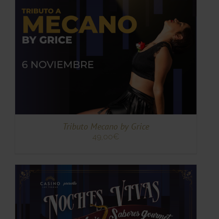
TO
ES
ES.
S
Tributo Mecano by Grice
49,00
€
TO