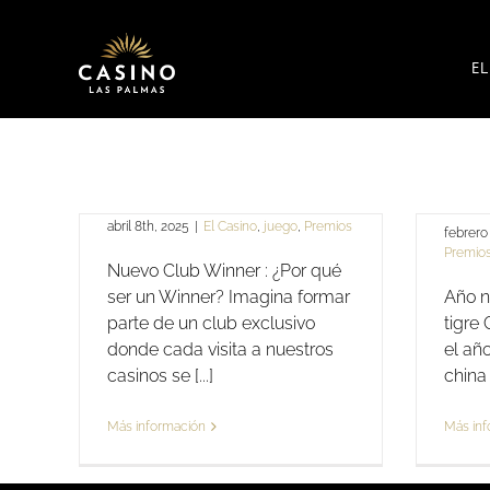
Saltar
al
contenido
EL
Nuevo Club Winner: Lo
Año 
mejor, cada día
Casi
abril 8th, 2025
|
El Casino
,
juego
,
Premios
febrero
Premio
Nuevo Club Winner : ¿Por qué
ser un Winner? Imagina formar
Año n
parte de un club exclusivo
tigre
: Lo
Año Nuevo Chino en
donde cada visita a nuestros
el añ
Casino Las Palmas
casinos se [...]
china 
s
Eventos
juego
Premios
Más información
Más inf