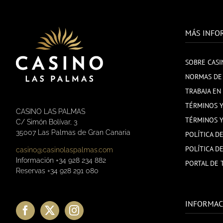
MÁS INFO
SOBRE CASI
NORMAS DE
TRABAJA EN
TÉRMINOS Y
CASINO LAS PALMAS
TÉRMINOS 
C/ Simón Bolívar, 3
35007 Las Palmas de Gran Canaria
POLÍTICA D
POLÍTICA D
casino@casinolaspalmas.com
Información +34 928 234 882
PORTAL DE 
Reservas +34 928 291 080
INFORMAC