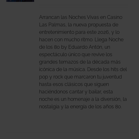
DUCTO
LES
E
IPLES
Arrancan las Noches Vivas en Casino
ANTES.
Las Palmas, la nueva propuesta de
entretenimiento para este 2026, y lo
IONES
hacen con mucho ritmo. Llega Noche
DEN
de los 80 by Eduardo Antón, un
IR
espectáculo único que revive los
grandes temazos de la década más
icónica de la música. Desde los hits del
NA
pop y rock que marcaron tu juventud
DUCTO
hasta esos clásicos que siguen
haciéndonos cantar y bailar, esta
noche es un homenaje a la diversión, la
nostalgia y la energía de los años 80.