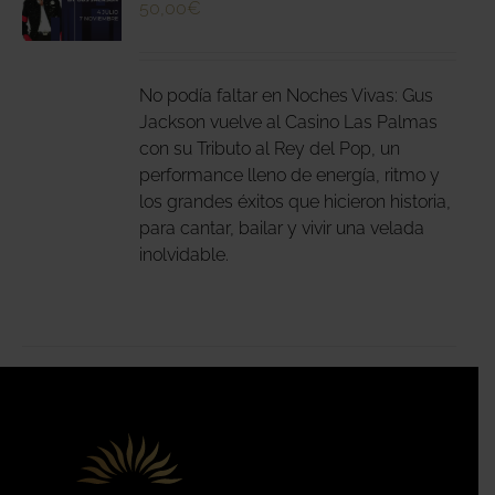
50,00
€
N
DUCTO
LES
E
IPLES
No podía faltar en Noches Vivas: Gus
ANTES.
Jackson vuelve al Casino Las Palmas
con su Tributo al Rey del Pop, un
IONES
performance lleno de energía, ritmo y
DEN
los grandes éxitos que hicieron historia,
IR
para cantar, bailar y vivir una velada
inolvidable.
NA
DUCTO