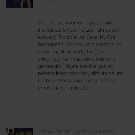
DUCTO
LES
E
IPLES
Vive el estreno de un espectáculo
ANTES.
inolvidable en Casino Las Palmas con
el nuevo Tributo a Luz Casal by Cira
IONES
Rodríguez. Una propuesta cargada de
DEN
emoción, intensidad y los grandes
IR
éxitos que han marcado a toda una
generación. Déjate envolver por su
potente interpretación y disfruta de una
NA
noche perfecta para cantar, sentir y
DUCTO
emocionarte en directo.
CIONA
Tributo Rey del Pop by Gus Jackson