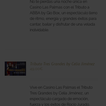
IPLES
No te pierdas una noche única en
ANTES.
Casino Las Palmas con el Tributo a
ABBA by Gio Box, un espectáculo lleno
IONES
de ritmo, energía y grandes éxitos para
DEN
cantar, bailar y disfrutar de una velada
IR
inolvidable.
NA
DUCTO
CIONA
Tributo Tres Grandes by Celia Jiménez
49,00
€
N
DUCTO
LES
E
IPLES
Vive en Casino Las Palmas el Tributo
ANTES.
Tres Grandes by Celia Jiménez, un
espectáculo cargado de emoción,
IONES
fuerza y los éxitos de Rocío Jurado,