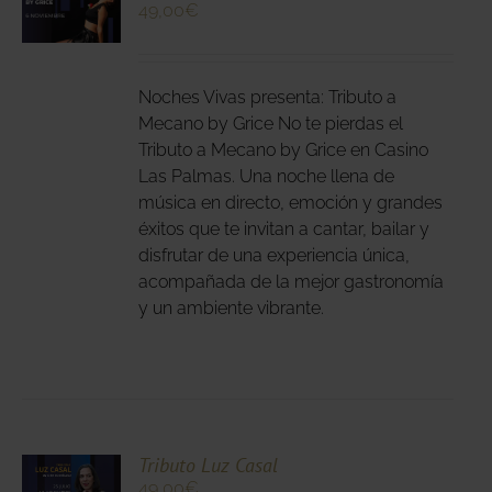
49,00
€
N
DUCTO
LES
E
IPLES
Noches Vivas presenta: Tributo a
ANTES.
Mecano by Grice No te pierdas el
Tributo a Mecano by Grice en Casino
IONES
Las Palmas. Una noche llena de
DEN
música en directo, emoción y grandes
IR
éxitos que te invitan a cantar, bailar y
disfrutar de una experiencia única,
acompañada de la mejor gastronomía
NA
y un ambiente vibrante.
DUCTO
CIONA
Tributo Luz Casal
49,00
€
N