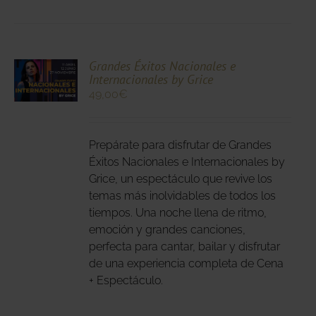
CIONA
Grandes Éxitos Nacionales e
Internacionales by Grice
N
49,00
€
DUCTO
LES
E
IPLES
Prepárate para disfrutar de Grandes
ANTES.
Éxitos Nacionales e Internacionales by
IONES
Grice, un espectáculo que revive los
temas más inolvidables de todos los
DEN
tiempos. Una noche llena de ritmo,
IR
emoción y grandes canciones,
perfecta para cantar, bailar y disfrutar
NA
de una experiencia completa de Cena
+ Espectáculo.
DUCTO