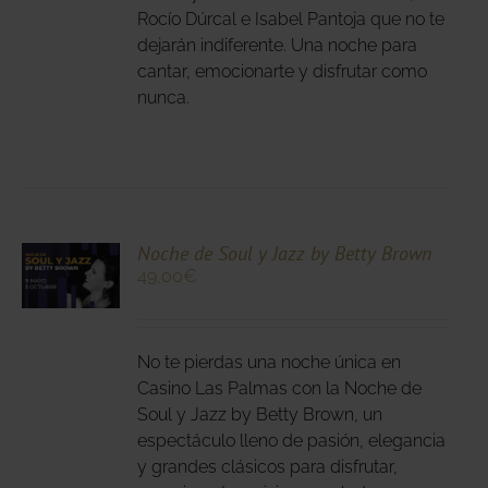
DEN
Rocío Dúrcal e Isabel Pantoja que no te
IR
dejarán indiferente. Una noche para
cantar, emocionarte y disfrutar como
nunca.
NA
DUCTO
CIONA
Noche de Soul y Jazz by Betty Brown
49,00
€
N
DUCTO
LES
E
IPLES
No te pierdas una noche única en
ANTES.
Casino Las Palmas con la Noche de
Soul y Jazz by Betty Brown, un
IONES
espectáculo lleno de pasión, elegancia
DEN
y grandes clásicos para disfrutar,
IR