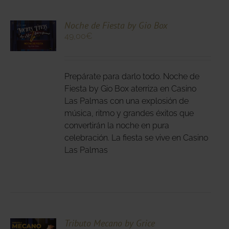
CIONA
Noche de Fiesta by Gio Box
49,00
€
N
DUCTO
LES
E
IPLES
Prepárate para darlo todo. Noche de
ANTES.
Fiesta by Gio Box aterriza en Casino
Las Palmas con una explosión de
IONES
música, ritmo y grandes éxitos que
DEN
convertirán la noche en pura
IR
celebración. La fiesta se vive en Casino
Las Palmas
NA
DUCTO
CIONA
Tributo Mecano by Grice