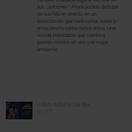
sus canciones? Ahora podrás disfrutar
DUCTO
de sus hits en directo, en un
espectáculo que hará cantar, bailar y
emocionarte como nunca antes. Una
velada inolvidable que combina
talento, música en vivo y el mejor
ambiente.
CIONA
Tributo ABBA by Gio Box
49,00
€
N
DUCTO
LES
E