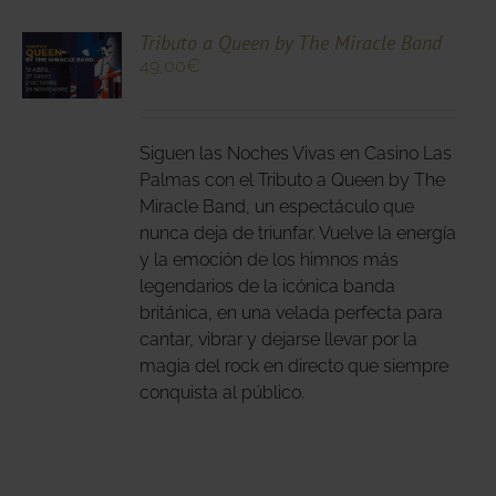
CIONA
Tributo a Queen by The Miracle Band
49,00
€
N
DUCTO
LES
E
IPLES
Siguen las Noches Vivas en Casino Las
ANTES.
Palmas con el Tributo a Queen by The
Miracle Band, un espectáculo que
IONES
nunca deja de triunfar. Vuelve la energía
DEN
y la emoción de los himnos más
IR
legendarios de la icónica banda
británica, en una velada perfecta para
cantar, vibrar y dejarse llevar por la
NA
magia del rock en directo que siempre
DUCTO
conquista al público.