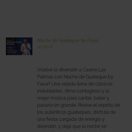
CIONA
Noche de Guateque by Fasur
49,00
€
N
DUCTO
LES
E
IPLES
¡Vuelve la diversión a Casino Las
ANTES.
Palmas con Noche de Guateque by
Fasur! Una velada llena de clásicos
IONES
inolvidables, ritmo contagioso y la
DEN
mejor música para cantar, bailar y
IR
pasarlo en grande. Revive el espíritu de
los auténticos guateques, disfruta de
una fiesta cargada de energía y
NA
diversión, y deja que la noche se
DUCTO