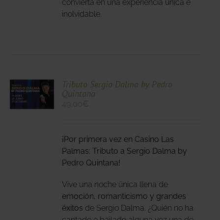
convierta en una experiencia única e
inolvidable.
CIONA
Tributo Sergio Dalma by Pedro
Quintana
N
49,00
€
DUCTO
LES
E
IPLES
¡Por primera vez en Casino Las
ANTES.
Palmas: Tributo a Sergio Dalma by
IONES
Pedro Quintana!
DEN
Vive una noche única llena de
IR
emoción, romanticismo y grandes
éxitos
de Sergio Dalma. ¿Quién no ha
NA
cantado o bailado alguna vez una de