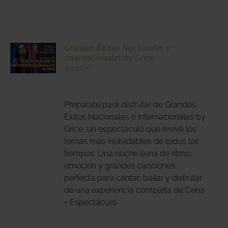
CIONA
Grandes Éxitos Nacionales e
Internacionales by Grice
N
49,00
€
DUCTO
LES
E
IPLES
Prepárate para disfrutar de Grandes
ANTES.
Éxitos Nacionales e Internacionales by
IONES
Grice, un espectáculo que revive los
temas más inolvidables de todos los
DEN
tiempos. Una noche llena de ritmo,
IR
emoción y grandes canciones,
perfecta para cantar, bailar y disfrutar
NA
de una experiencia completa de Cena
+ Espectáculo.
DUCTO