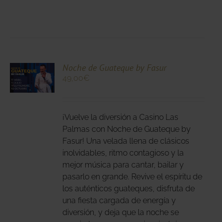
CIONA
Noche de Guateque by Fasur
49,00
€
N
DUCTO
LES
E
IPLES
¡Vuelve la diversión a Casino Las
ANTES.
Palmas con Noche de Guateque by
Fasur! Una velada llena de clásicos
IONES
inolvidables, ritmo contagioso y la
DEN
mejor música para cantar, bailar y
IR
pasarlo en grande. Revive el espíritu de
los auténticos guateques, disfruta de
una fiesta cargada de energía y
NA
diversión, y deja que la noche se
DUCTO