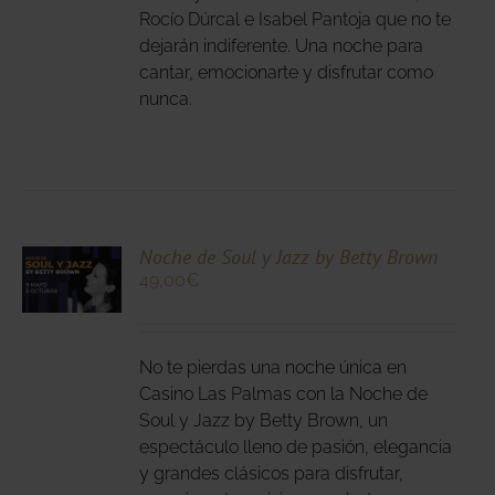
DEN
Rocío Dúrcal e Isabel Pantoja que no te
IR
dejarán indiferente. Una noche para
cantar, emocionarte y disfrutar como
nunca.
NA
DUCTO
CIONA
Noche de Soul y Jazz by Betty Brown
49,00
€
N
DUCTO
LES
E
IPLES
No te pierdas una noche única en
ANTES.
Casino Las Palmas con la Noche de
Soul y Jazz by Betty Brown, un
IONES
espectáculo lleno de pasión, elegancia
DEN
y grandes clásicos para disfrutar,
IR