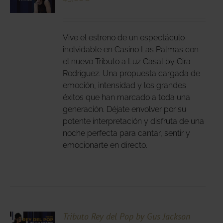
DUCTO
LES
E
IPLES
Vive el estreno de un espectáculo
ANTES.
inolvidable en Casino Las Palmas con
el nuevo Tributo a Luz Casal by Cira
IONES
Rodríguez. Una propuesta cargada de
DEN
emoción, intensidad y los grandes
IR
éxitos que han marcado a toda una
generación. Déjate envolver por su
potente interpretación y disfruta de una
NA
noche perfecta para cantar, sentir y
DUCTO
emocionarte en directo.
CIONA
Tributo Rey del Pop by Gus Jackson