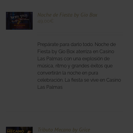
CIONA
Noche de Fiesta by Gio Box
49,00
€
N
DUCTO
LES
E
IPLES
Prepárate para darlo todo. Noche de
ANTES.
Fiesta by Gio Box aterriza en Casino
Las Palmas con una explosión de
IONES
música, ritmo y grandes éxitos que
DEN
convertirán la noche en pura
IR
celebración. La fiesta se vive en Casino
Las Palmas
NA
DUCTO
CIONA
Tributo Mecano by Grice