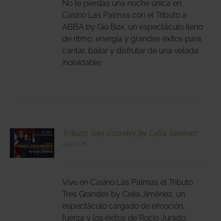
IPLES
No te pierdas una noche única en
ANTES.
Casino Las Palmas con el Tributo a
ABBA by Gio Box, un espectáculo lleno
IONES
de ritmo, energía y grandes éxitos para
DEN
cantar, bailar y disfrutar de una velada
IR
inolvidable.
NA
DUCTO
CIONA
Tributo Tres Grandes by Celia Jiménez
49,00
€
N
DUCTO
LES
E
IPLES
Vive en Casino Las Palmas el Tributo
ANTES.
Tres Grandes by Celia Jiménez, un
espectáculo cargado de emoción,
IONES
fuerza y los éxitos de Rocío Jurado,