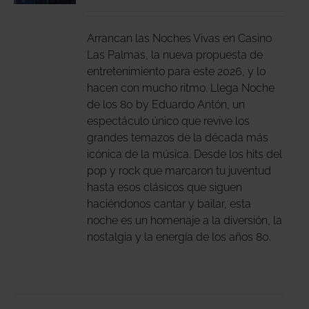
DUCTO
LES
E
IPLES
Arrancan las Noches Vivas en Casino
ANTES.
Las Palmas, la nueva propuesta de
entretenimiento para este 2026, y lo
IONES
hacen con mucho ritmo. Llega Noche
DEN
de los 80 by Eduardo Antón, un
IR
espectáculo único que revive los
grandes temazos de la década más
icónica de la música. Desde los hits del
NA
pop y rock que marcaron tu juventud
DUCTO
hasta esos clásicos que siguen
haciéndonos cantar y bailar, esta
noche es un homenaje a la diversión, la
nostalgia y la energía de los años 80.