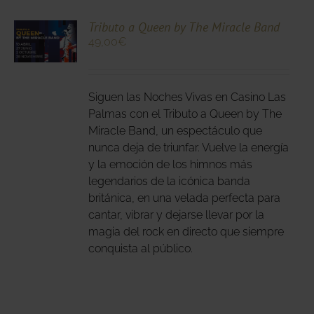
CIONA
Tributo a Queen by The Miracle Band
49,00
€
N
DUCTO
LES
E
IPLES
Siguen las Noches Vivas en Casino Las
ANTES.
Palmas con el Tributo a Queen by The
Miracle Band, un espectáculo que
IONES
nunca deja de triunfar. Vuelve la energía
DEN
y la emoción de los himnos más
IR
legendarios de la icónica banda
británica, en una velada perfecta para
cantar, vibrar y dejarse llevar por la
NA
magia del rock en directo que siempre
DUCTO
conquista al público.