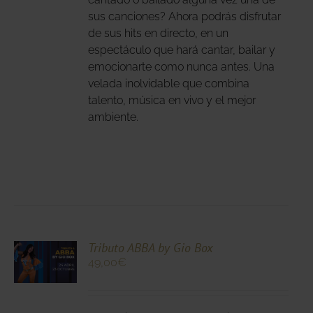
sus canciones? Ahora podrás disfrutar
DUCTO
de sus hits en directo, en un
espectáculo que hará cantar, bailar y
emocionarte como nunca antes. Una
velada inolvidable que combina
talento, música en vivo y el mejor
ambiente.
CIONA
Tributo ABBA by Gio Box
49,00
€
N
DUCTO
LES
E