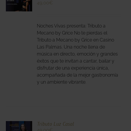
49,00
€
N
DUCTO
LES
E
IPLES
Noches Vivas presenta: Tributo a
ANTES.
Mecano by Grice No te pierdas el
Tributo a Mecano by Grice en Casino
IONES
Las Palmas. Una noche llena de
DEN
música en directo, emoción y grandes
IR
éxitos que te invitan a cantar, bailar y
disfrutar de una experiencia única,
acompañada de la mejor gastronomía
NA
y un ambiente vibrante.
DUCTO
CIONA
Tributo Luz Casal
49,00
€
N