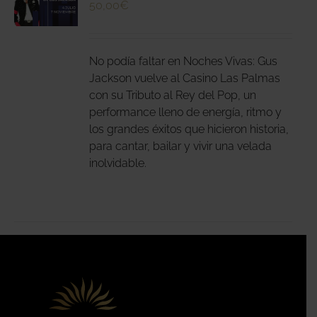
50,00
€
N
DUCTO
LES
E
IPLES
No podía faltar en Noches Vivas: Gus
ANTES.
Jackson vuelve al Casino Las Palmas
con su Tributo al Rey del Pop, un
IONES
performance lleno de energía, ritmo y
DEN
los grandes éxitos que hicieron historia,
IR
para cantar, bailar y vivir una velada
inolvidable.
NA
DUCTO