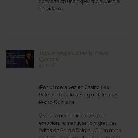
convierta en una experiencia única e
inolvidable.
CIONA
Tributo Sergio Dalma by Pedro
Quintana
N
49,00
€
DUCTO
LES
E
IPLES
¡Por primera vez en Casino Las
ANTES.
Palmas: Tributo a Sergio Dalma by
IONES
Pedro Quintana!
DEN
Vive una noche única llena de
IR
emoción, romanticismo y grandes
éxitos
de Sergio Dalma. ¿Quién no ha
NA
cantado o bailado alguna vez una de