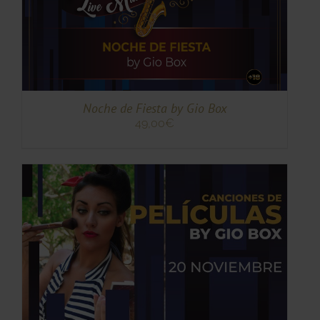
TO
ES
ES.
S
Noche de Fiesta by Gio Box
49,00
€
TO
TO
ES
ES.