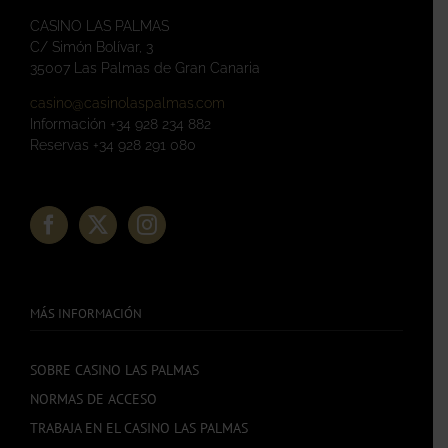
CASINO LAS PALMAS
C/ Simón Bolívar, 3
35007 Las Palmas de Gran Canaria
casino@casinolaspalmas.com
Información +34 928 234 882
Reservas +34 928 291 080
MÁS INFORMACIÓN
SOBRE CASINO LAS PALMAS
NORMAS DE ACCESO
TRABAJA EN EL CASINO LAS PALMAS