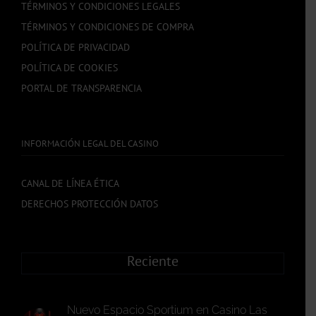
TÉRMINOS Y CONDICIONES LEGALES
TÉRMINOS Y CONDICIONES DE COMPRA
POLÍTICA DE PRIVACIDAD
POLÍTICA DE COOKIES
PORTAL DE TRANSPARENCIA
INFORMACIÓN LEGAL DEL CASINO
CANAL DE LÍNEA ÉTICA
DERECHOS PROTECCIÓN DATOS
Reciente
Nuevo Espacio Sportium en Casino Las