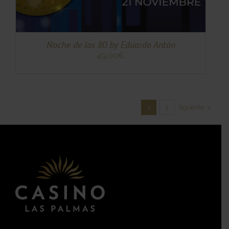
ES.
S
Noche de los 80 by Eduardo Antón
49,00
€
TO
1
2
Siguiente