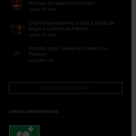
Palmas: ¡Empieza la emoción!
agosto 5th, 2026
Una nueva experiencia está a punto de
llegar a Casino Las Palmas
agosto 4th, 2026
Mundial 2026: ¡Vívelo en Casino Las
Palmas!
junio 12th, 2026
Ver todas las novedades
ESPACIO CARDIOPROTEGIDO