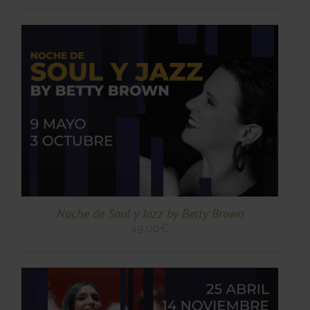
TO
TO
ES
ES.
S
Noche de Soul y Jazz by Betty Brown
49,00
€
TO