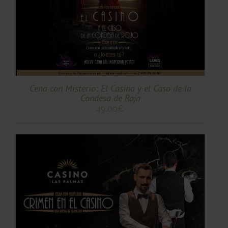
TO
ES
ES.
S
Cena con Misterio: El Casino y el Caso de la
Condesa de Rojo
49,00
€
TO