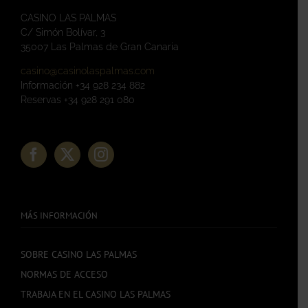
CASINO LAS PALMAS
C/ Simón Bolívar, 3
35007 Las Palmas de Gran Canaria
casino@casinolaspalmas.com
Información +34 928 234 882
Reservas +34 928 291 080
MÁS INFORMACIÓN
SOBRE CASINO LAS PALMAS
NORMAS DE ACCESO
TRABAJA EN EL CASINO LAS PALMAS