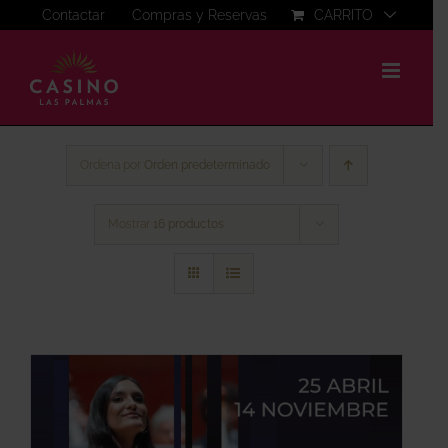
Saltar
Contactar
Compras y Reservas
CARRITO
al
contenido
Ordena por
Orden predeterminado
Mostrar
16 productos