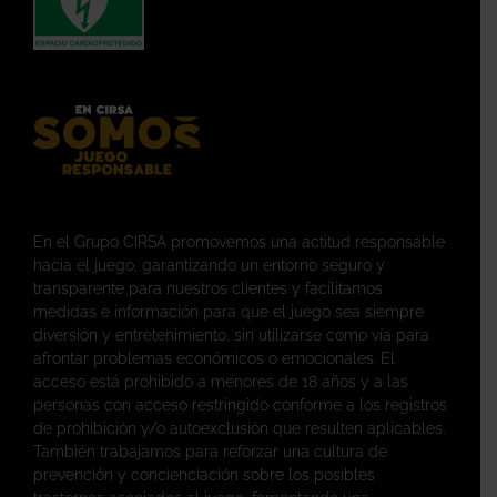
En el Grupo CIRSA promovemos una actitud responsable
hacia el juego, garantizando un entorno seguro y
transparente para nuestros clientes y facilitamos
medidas e información para que el juego sea siempre
diversión y entretenimiento, sin utilizarse como vía para
afrontar problemas económicos o emocionales. El
acceso está prohibido a menores de 18 años y a las
personas con acceso restringido conforme a los registros
de prohibición y/o autoexclusión que resulten aplicables.
También trabajamos para reforzar una cultura de
prevención y concienciación sobre los posibles