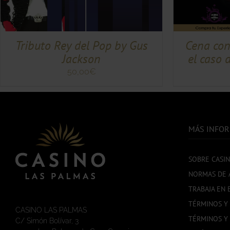
MÚLTIPLES
ES
VARIANTES.
S.
LAS
OPCIONES
S
SE
Cena con
Tributo Rey del Pop by Gus
PUEDEN
el caso 
Jackson
ELEGIR
EN
50,00
€
LA
PÁGINA
DE
PRODUCTO
TO
MÁS INFO
SOBRE CASI
NORMAS DE 
TRABAJA EN 
TÉRMINOS Y
CASINO LAS PALMAS
TÉRMINOS Y
C/ Simón Bolívar, 3