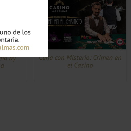
W
guno de los
ntaria.
almas.com
Cena con Misterio: Crimen en
lma by
el Casino
na