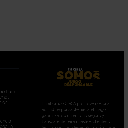
portium
lmas:
ión!
En el Grupo CIRSA promovemos una
actitud responsable hacia el juego,
garantizando un entorno seguro y
encia
transparente para nuestros clientes y
legar a
facilitamos medidas e información para