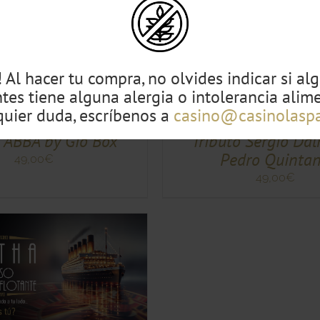
ESTE
CCIONA TU OPCIÓN
/
QUICK VIE
PRODUCTO
QUICK VIEW
TIENE
 Al hacer tu compra, no olvides indicar si al
MÚLTIPLES
ntes tiene alguna alergia o intolerancia alime
VARIANTES.
LAS
quier duda, escríbenos a
casino@casinolasp
OPCIONES
SE
o ABBA by Gio Box
Tributo Sergio Da
PUEDEN
Pedro Quinta
49,00
€
ELEGIR
EN
49,00
€
LA
PÁGINA
DE
PRODUCTO