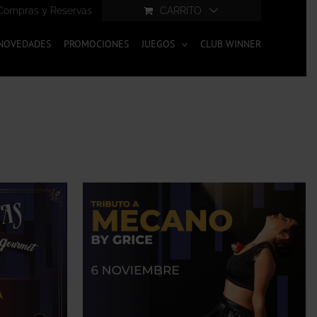
Compras y Reservas
CARRITO
NOVEDADES
PROMOCIONES
JUEGOS
CLUB WINNER
ESTE
PCIÓN
/
PRODUCTO
W
TIENE
MÚLTIPLES
VARIANTES.