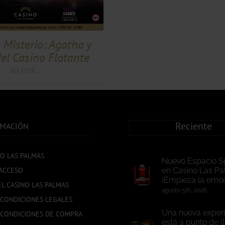
 Misterio: Agatha y
del Casino Flotante
49,00
€
Reciente
RMACIÓN
NO LAS PALMAS
Nuevo Espacio S
ACCESO
en Casino Las Pa
¡Empieza la emoc
EL CASINO LAS PALMAS
agosto 5th, 2026
 CONDICIONES LEGALES
Una nueva experi
 CONDICIONES DE COMPRA
está a punto de l