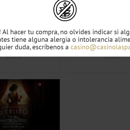
ESTE
SELECCIONA TU O
CCIONA TU OPCIÓN
/
PRODUCTO
QUICK VIE
QUICK VIEW
TIENE
MÚLTIPLES
 Al hacer tu compra, no olvides indicar si al
VARIANTES.
LAS
ntes tiene alguna alergia o intolerancia alime
OPCIONES
quier duda, escríbenos a
casino@casinolasp
SE
 Fiesta by Gio Box
Tributo Mecano by
PUEDEN
49,00
€
49,00
€
ELEGIR
EN
LA
PÁGINA
DE
PRODUCTO