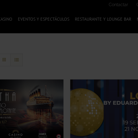
Contactar
CASINO
EVENTOS Y ESPECTÁCULOS
RESTAURANTE Y LOUNGE BAR
ESTE
CCIONA TU OPCIÓN
/
SELECCIONA TU O
PRODUCTO
QUICK VIEW
QUICK VIE
TIENE
MÚLTIPLES
VARIANTES.