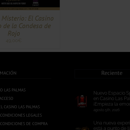
Misterio: El Casino
o de la Condesa de
Rojo
49,00
€
Reciente
RMACIÓN
NO LAS PALMAS
Nuevo Espacio S
ACCESO
en Casino Las Pa
¡Empieza la emoc
EL CASINO LAS PALMAS
agosto 5th, 2026
 CONDICIONES LEGALES
Una nueva experi
 CONDICIONES DE COMPRA
está a punto de l