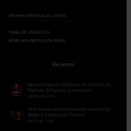
INFORMACIÓN LEGAL DEL CASINO
CANAL DE LÍNEA ÉTICA
DERECHOS PROTECCIÓN DATOS
Reciente
Nuevo Espacio Sportium en Casino Las
Palmas: ¡Empieza la emoción!
agosto 5th, 2026
Una nueva experiencia está a punto de
llegar a Casino Las Palmas
agosto 4th, 2026