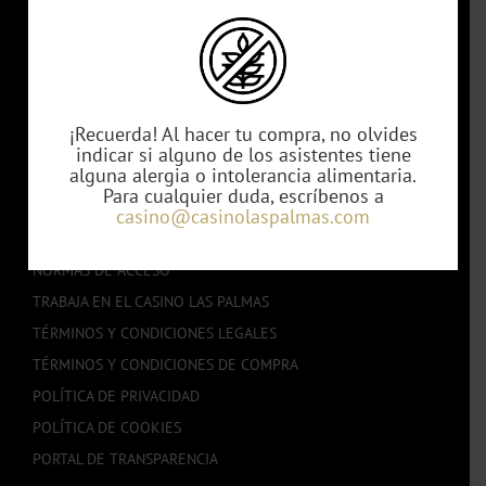
¡Recuerda! Al hacer tu compra, no olvides
indicar si alguno de los asistentes tiene
alguna alergia o intolerancia alimentaria.
MÁS INFORMACIÓN
Para cualquier duda, escríbenos a
casino@casinolaspalmas.com
SOBRE CASINO LAS PALMAS
NORMAS DE ACCESO
TRABAJA EN EL CASINO LAS PALMAS
TÉRMINOS Y CONDICIONES LEGALES
TÉRMINOS Y CONDICIONES DE COMPRA
POLÍTICA DE PRIVACIDAD
POLÍTICA DE COOKIES
PORTAL DE TRANSPARENCIA