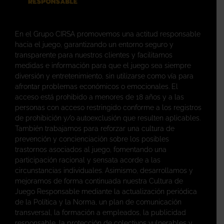
En el Grupo CIRSA promovemos una actitud responsable
hacia el juego, garantizando un entorno seguro y
transparente para nuestros clientes y facilitamos
medidas e información para que el juego sea siempre
diversión y entretenimiento, sin utilizarse como vía para
afrontar problemas económicos o emocionales. El
acceso está prohibido a menores de 18 años y a las
personas con acceso restringido conforme a los registros
de prohibición y/o autoexclusión que resulten aplicables.
También trabajamos para reforzar una cultura de
prevención y concienciación sobre los posibles
trastornos asociados al juego, fomentando una
participación racional y sensata acorde a las
circunstancias individuales. Asimismo, desarrollamos y
mejoramos de forma continuada nuestra Cultura de
Juego Responsable mediante la actualización periódica
de la Política y la Norma, un plan de comunicación
transversal, la formación a empleados, la publicidad
responsable, la protección de colectivos vulnerables y