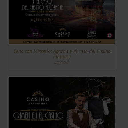
TO
ES
ES.
S
Cena con Misterio: Agatha y el caso del Casino
Flotante
49,00
€
TO