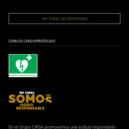
Ver todas las novedades
ESPACIO CARDIOPROTEGIDO
En el Grupo CIRSA promovemos una actitud responsable