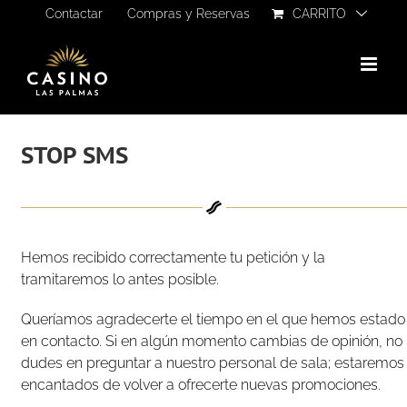
Saltar
Contactar
Compras y Reservas
CARRITO
al
contenido
STOP SMS
Hemos recibido correctamente tu petición y la
tramitaremos lo antes posible.
Queríamos agradecerte el tiempo en el que hemos estado
en contacto. Si en algún momento cambias de opinión, no
dudes en preguntar a nuestro personal de sala; estaremos
encantados de volver a ofrecerte nuevas promociones.