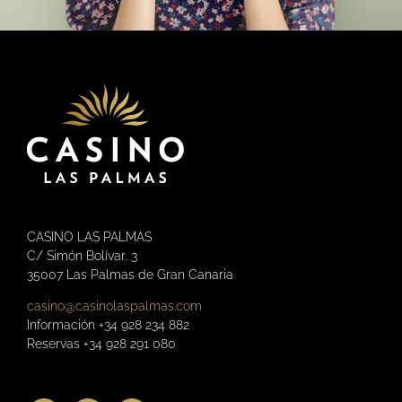
CASINO LAS PALMAS
C/ Simón Bolívar, 3
35007 Las Palmas de Gran Canaria
casino@casinolaspalmas.com
Información +34 928 234 882
Reservas +34 928 291 080