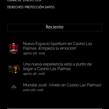
CANAL DE LÍNEA ÉTICA
DERECHOS PROTECCIÓN DATOS
Reciente
Nuevo Espacio Sportium en Casino Las
Palmas: ¡Empieza la emoción!
agosto 5th, 2026
Una nueva experiencia está a punto de
llegar a Casino Las Palmas
agosto 4th, 2026
Mundial 2026: ¡Vívelo en Casino Las Palmas!
junio 12th, 2026