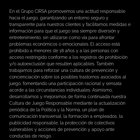
En el Grupo CIRSA promovemos una actitud responsable
hacia el juego, garantizando un entorno seguro y
transparente para nuestros clientes y facilitamos medidas e
información para que el juego sea siempre diversión y
entretenimiento, sin utilizarse como vía para afrontar
problemas económicos o emocionales. El acceso está
prohibido a menores de 18 años y a las personas con
acceso restringido conforme a los registros de prohibición
y/o autoexclusión que resulten aplicables. También
trabajamos para reforzar una cultura de prevención y
concienciación sobre los posibles trastornos asociados al
juego, fomentando una participación racional y sensata
acorde a las circunstancias individuales. Asimismo,
desarrollamos y mejoramos de forma continuada nuestra
Cultura de Juego Responsable mediante la actualización
periódica de la Política y la Norma, un plan de
comunicación transversal, la formación a empleados, la
publicidad responsable, la protección de colectivos
vulnerables y acciones de prevención y apoyo ante
conductas de riesgo.