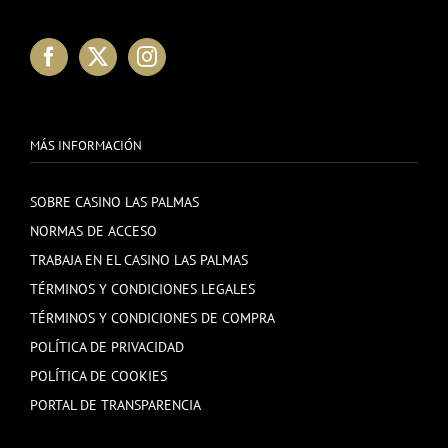
MÁS INFORMACIÓN
SOBRE CASINO LAS PALMAS
NORMAS DE ACCESO
TRABAJA EN EL CASINO LAS PALMAS
TÉRMINOS Y CONDICIONES LEGALES
TÉRMINOS Y CONDICIONES DE COMPRA
POLÍTICA DE PRIVACIDAD
POLÍTICA DE COOKIES
PORTAL DE TRANSPARENCIA