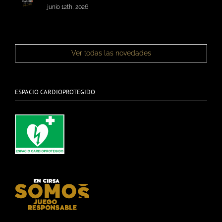
junio 12th, 2026
Ver todas las novedades
ESPACIO CARDIOPROTEGIDO