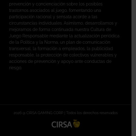
prevención y concienciación sobre los posibles
trastornos asociados al juego, fomentando una
participación racional y sensata acorde a las
circunstancias individuales. Asimismo, desarrollamos y
mejoramos de forma continuada nuestra Cultura de
Juego Responsable mediante la actualización periódica
de la Política y la Norma, un plan de comunicación
transversal, la formación a empleados, la publicidad
responsable, la protección de colectivos vulnerables y
acciones de prevención y apoyo ante conductas de
riesgo.
2026 @ CIRSA GAMING CORP. | Todos los derechos reservados