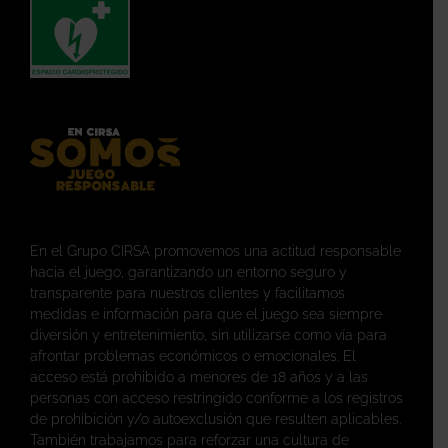
En el Grupo CIRSA promovemos una actitud responsable
hacia el juego, garantizando un entorno seguro y
transparente para nuestros clientes y facilitamos
medidas e información para que el juego sea siempre
diversión y entretenimiento, sin utilizarse como vía para
afrontar problemas económicos o emocionales. El
acceso está prohibido a menores de 18 años y a las
personas con acceso restringido conforme a los registros
de prohibición y/o autoexclusión que resulten aplicables.
También trabajamos para reforzar una cultura de