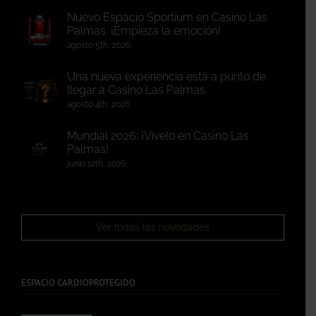
Nuevo Espacio Sportium en Casino Las
Palmas: ¡Empieza la emoción!
agosto 5th, 2026
Una nueva experiencia está a punto de
llegar a Casino Las Palmas
agosto 4th, 2026
Mundial 2026: ¡Vívelo en Casino Las
Palmas!
junio 12th, 2026
Ver todas las novedades
ESPACIO CARDIOPROTEGIDO