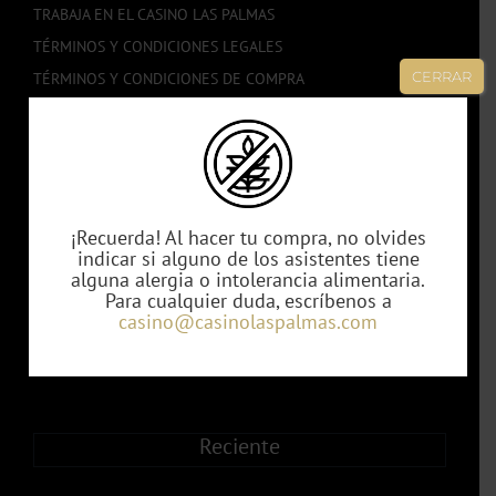
TRABAJA EN EL CASINO LAS PALMAS
TÉRMINOS Y CONDICIONES LEGALES
CERRAR
TÉRMINOS Y CONDICIONES DE COMPRA
POLÍTICA DE PRIVACIDAD
POLÍTICA DE COOKIES
PORTAL DE TRANSPARENCIA
¡Recuerda! Al hacer tu compra, no olvides
indicar si alguno de los asistentes tiene
INFORMACIÓN LEGAL DEL CASINO
alguna alergia o intolerancia alimentaria.
Para cualquier duda, escríbenos a
casino@casinolaspalmas.com
CANAL DE LÍNEA ÉTICA
DERECHOS PROTECCIÓN DATOS
Reciente