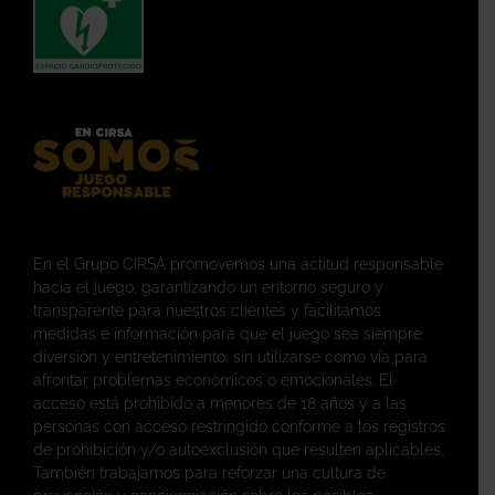
En el Grupo CIRSA promovemos una actitud responsable
hacia el juego, garantizando un entorno seguro y
transparente para nuestros clientes y facilitamos
medidas e información para que el juego sea siempre
diversión y entretenimiento, sin utilizarse como vía para
afrontar problemas económicos o emocionales. El
acceso está prohibido a menores de 18 años y a las
personas con acceso restringido conforme a los registros
de prohibición y/o autoexclusión que resulten aplicables.
También trabajamos para reforzar una cultura de