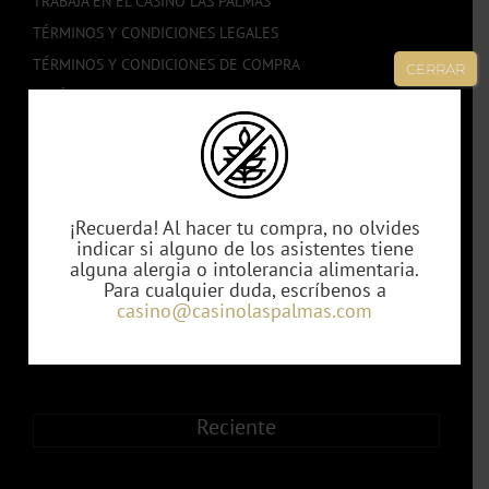
TRABAJA EN EL CASINO LAS PALMAS
TÉRMINOS Y CONDICIONES LEGALES
TÉRMINOS Y CONDICIONES DE COMPRA
CERRAR
POLÍTICA DE PRIVACIDAD
POLÍTICA DE COOKIES
PORTAL DE TRANSPARENCIA
¡Recuerda! Al hacer tu compra, no olvides
INFORMACIÓN LEGAL DEL CASINO
indicar si alguno de los asistentes tiene
alguna alergia o intolerancia alimentaria.
Para cualquier duda, escríbenos a
CANAL DE LÍNEA ÉTICA
casino@casinolaspalmas.com
DERECHOS PROTECCIÓN DATOS
Reciente