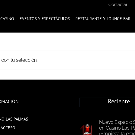
Contactar
 CASINO
EVENTOS Y ESPECTÁCULOS
RESTAURANTE Y LOUNGE BAR
con tu selección.
Reciente
RMACIÓN
NO LAS PALMAS
Nuevo Espacio 
 ACCESO
en Casino Las P
¡Empieza la emo