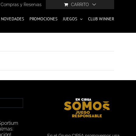
Compras y Reservas
CARRITO
NOVEDADES
PROMOCIONES
JUEGOS
CLUB WINNER
Sportium
almas:
ción!
En el Grupo CIRSA promovemos una