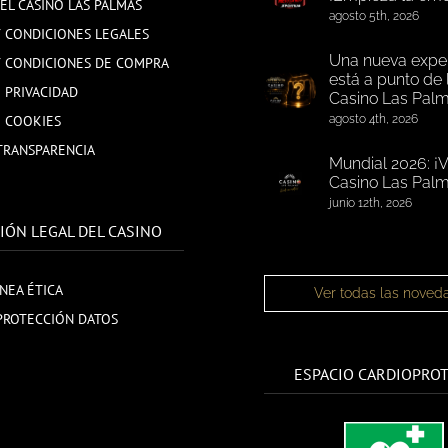
 EL CASINO LAS PALMAS
agosto 5th, 2026
 CONDICIONES LEGALES
Una nueva exper
Y CONDICIONES DE COMPRA
está a punto de 
E PRIVACIDAD
Casino Las Pal
E COOKIES
agosto 4th, 2026
TRANSPARENCIA
Mundial 2026: ¡V
Casino Las Palm
junio 12th, 2026
IÓN LEGAL DEL CASINO
ÍNEA ÉTICA
Ver todas las noved
PROTECCIÓN DATOS
ESPACIO CARDIOPRO