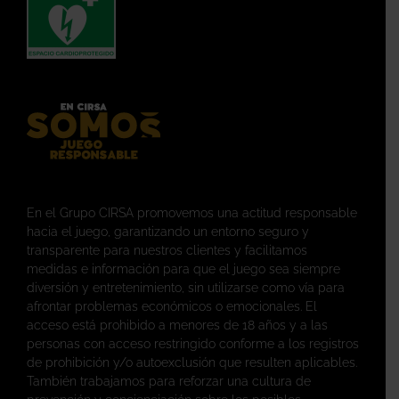
En el Grupo CIRSA promovemos una actitud responsable
hacia el juego, garantizando un entorno seguro y
transparente para nuestros clientes y facilitamos
medidas e información para que el juego sea siempre
diversión y entretenimiento, sin utilizarse como vía para
afrontar problemas económicos o emocionales. El
acceso está prohibido a menores de 18 años y a las
personas con acceso restringido conforme a los registros
de prohibición y/o autoexclusión que resulten aplicables.
También trabajamos para reforzar una cultura de