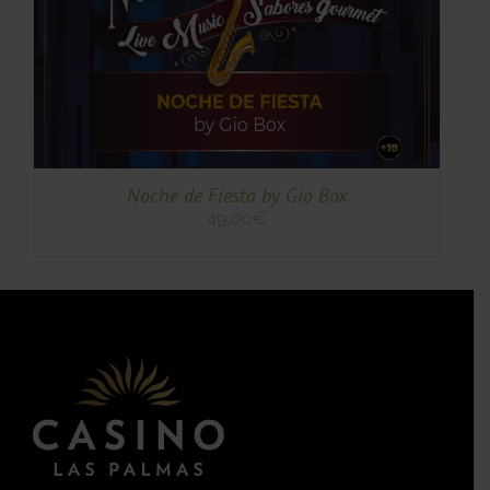
TO
ES
ES.
S
Noche de Fiesta by Gio Box
49,00
€
TO