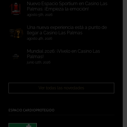
Nuevo Espacio Sportium en Casino Las
Palmas: ¡Empieza la emoción!
agosto 5th, 2026
Una nueva experiencia está a punto de
llegar a Casino Las Palmas
agosto 4th, 2026
Mundial 2026: ¡Vívelo en Casino Las
Palmas!
junio 12th, 2026
Ver todas las novedades
ESPACIO CARDIOPROTEGIDO