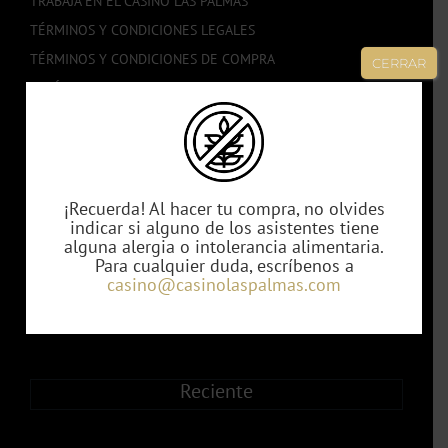
TRABAJA EN EL CASINO LAS PALMAS
TÉRMINOS Y CONDICIONES LEGALES
TÉRMINOS Y CONDICIONES DE COMPRA
CERRAR
POLÍTICA DE PRIVACIDAD
POLÍTICA DE COOKIES
PORTAL DE TRANSPARENCIA
¡Recuerda! Al hacer tu compra, no olvides
INFORMACIÓN LEGAL DEL CASINO
indicar si alguno de los asistentes tiene
alguna alergia o intolerancia alimentaria.
Para cualquier duda, escríbenos a
CANAL DE LÍNEA ÉTICA
casino@casinolaspalmas.com
DERECHOS PROTECCIÓN DATOS
Reciente