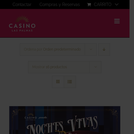
Saltar
Contactar
Compras y Reservas
CARRITO
al
contenido
Ordena por
Orden predeterminado
Mostrar
16 productos