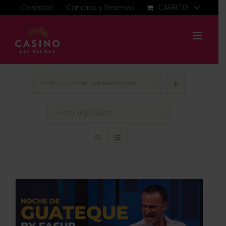
Saltar
Contactar
Compras y Reservas
CARRITO
al
contenido
Ordena por
Orden predeterminado
Mostrar
16 productos