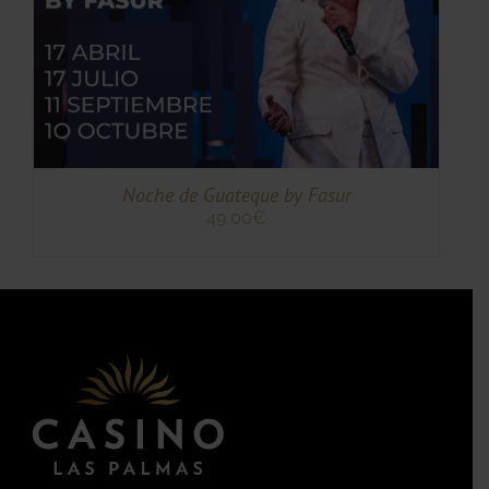
TO
ES
ES.
S
Noche de Guateque by Fasur
49,00
€
TO