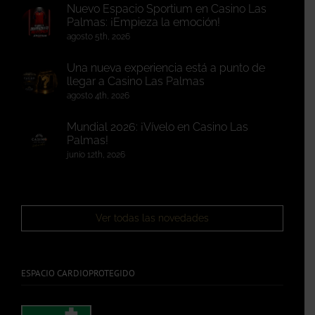
Nuevo Espacio Sportium en Casino Las
Palmas: ¡Empieza la emoción!
agosto 5th, 2026
Una nueva experiencia está a punto de
llegar a Casino Las Palmas
agosto 4th, 2026
Mundial 2026: ¡Vívelo en Casino Las
Palmas!
junio 12th, 2026
Ver todas las novedades
ESPACIO CARDIOPROTEGIDO