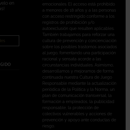
velo en
emocionales. El acceso está prohibido
s!
a menores de 18 años y a las personas
con acceso restringido conforme a los
registros de prohibición y/o
autoexclusión que resulten aplicables.
También trabajamos para reforzar una
des
cultura de prevención y concienciación
sobre los posibles trastornos asociados
al juego, fomentando una participación
racional y sensata acorde a las
EGIDO
circunstancias individuales. Asimismo,
desarrollamos y mejoramos de forma
continuada nuestra Cultura de Juego
Responsable mediante la actualización
periódica de la Política y la Norma, un
plan de comunicación transversal, la
formación a empleados, la publicidad
responsable, la protección de
colectivos vulnerables y acciones de
prevención y apoyo ante conductas de
riesgo.