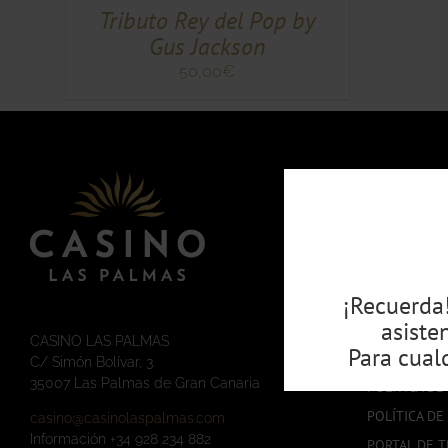
OPCIONES
Tributo Rey del Pop by
SE
Gus Jackson
PUEDEN
ELEGIR
50,00
€
EN
LA
PÁGINA
DE
PRODUCTO
MÁS INFO
SOBRE CASI
NORMAS DE 
¡Recuerda!
TRABAJA EN 
asiste
TÉRMINOS Y
CASINO LAS PALMAS
Para cual
TÉRMINOS Y
C/ Simón Bolívar, 3
35007 Las Palmas de Gran Canaria
POLÍTICA DE
POLÍTICA DE
casino@casinolaspalmas.com
Información +34 928 234 882
PORTAL DE 