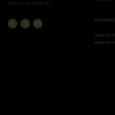
Reservas +34 928 291 080
INFORMACI
CANAL DE LÍ
DERECHOS P