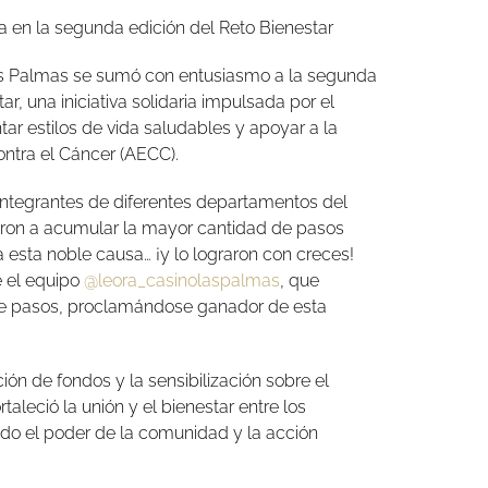
a en la segunda edición del Reto Bienestar
as Palmas se sumó con entusiasmo a la segunda
ar, una iniciativa solidaria impulsada por el
ar estilos de vida saludables y apoyar a la
ntra el Cáncer (AECC).
integrantes de diferentes departamentos del
ron a acumular la mayor cantidad de pasos
a esta noble causa… ¡y lo lograron con creces!
 el equipo
@leora_casinolaspalmas
, que
de pasos, proclamándose ganador de esta
ión de fondos y la sensibilización sobre el
ortaleció la unión y el bienestar entre los
o el poder de la comunidad y la acción