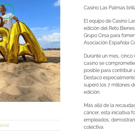
Casino Las Palmas brill
El equipo de Casino L
edición del Reto Bienest
Grupo Cirsa para foment
Asociación Española Co
Durante un mes, cinco 
casino se comprometie
posible para contribuir 
Destacó especialmente
superó los 7 millones 
edición.
Más allá de la recaudac
cáncer, esta iniciativa f
empleados, demostrand
Social
colectiva.