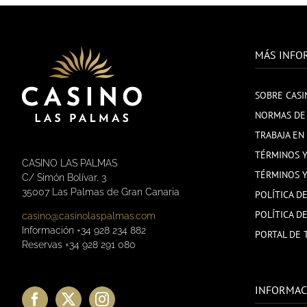
MÁS INFO
SOBRE CASI
NORMAS DE
TRABAJA EN
TÉRMINOS Y
CASINO LAS PALMAS
TÉRMINOS 
C/ Simón Bolívar, 3
35007 Las Palmas de Gran Canaria
POLÍTICA D
POLÍTICA D
casino@casinolaspalmas.com
Información +34 928 234 882
PORTAL DE 
Reservas +34 928 291 080
INFORMAC