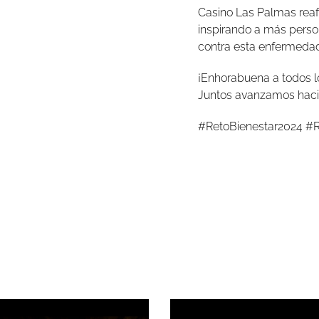
Casino Las Palmas rea
inspirando a más perso
contra esta enfermeda
¡Enhorabuena a todos lo
Juntos avanzamos hacia
#RetoBienestar2024 #R