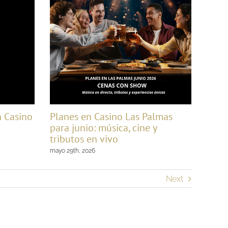
n Casino
Planes en Casino Las Palmas
Nuev
para junio: música, cine y
Casi
tributos en vivo
emoc
mayo 29th, 2026
agosto 
Next