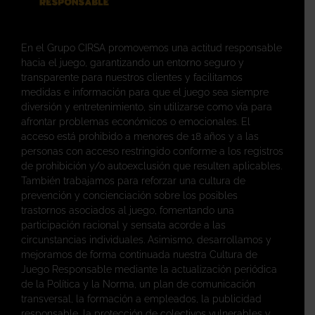
En el Grupo CIRSA promovemos una actitud responsable
hacia el juego, garantizando un entorno seguro y
transparente para nuestros clientes y facilitamos
medidas e información para que el juego sea siempre
diversión y entretenimiento, sin utilizarse como vía para
afrontar problemas económicos o emocionales. El
acceso está prohibido a menores de 18 años y a las
personas con acceso restringido conforme a los registros
de prohibición y/o autoexclusión que resulten aplicables.
También trabajamos para reforzar una cultura de
prevención y concienciación sobre los posibles
trastornos asociados al juego, fomentando una
participación racional y sensata acorde a las
circunstancias individuales. Asimismo, desarrollamos y
mejoramos de forma continuada nuestra Cultura de
Juego Responsable mediante la actualización periódica
de la Política y la Norma, un plan de comunicación
transversal, la formación a empleados, la publicidad
responsable, la protección de colectivos vulnerables y