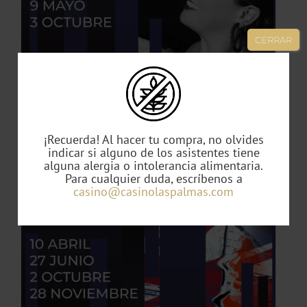
ES
ES.
CERRAR
S
Noche de Soul y Jazz by Betty Brown
49,00
€
¡Recuerda! Al hacer tu compra, no olvides
indicar si alguno de los asistentes tiene
alguna alergia o intolerancia alimentaria.
TO
Para cualquier duda, escríbenos a
casino@casinolaspalmas.com
TO
ES
ES.
S