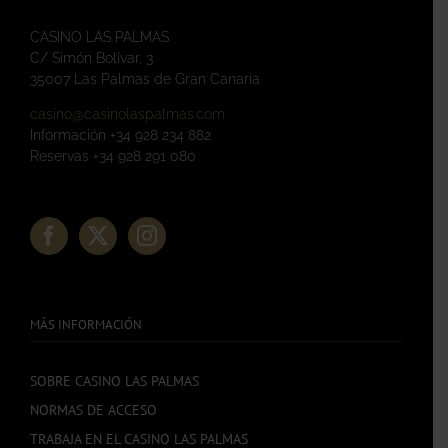
CASINO LAS PALMAS
C/ Simón Bolívar, 3
35007 Las Palmas de Gran Canaria
casino@casinolaspalmas.com
Información +34 928 234 882
Reservas +34 928 291 080
MÁS INFORMACIÓN
SOBRE CASINO LAS PALMAS
NORMAS DE ACCESO
TRABAJA EN EL CASINO LAS PALMAS