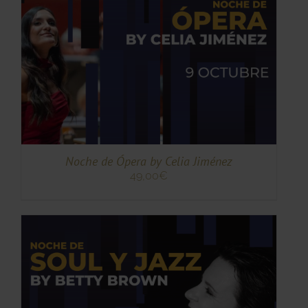
TO
ES
ES.
S
Noche de Ópera by Celia Jiménez
49,00
€
TO
TO