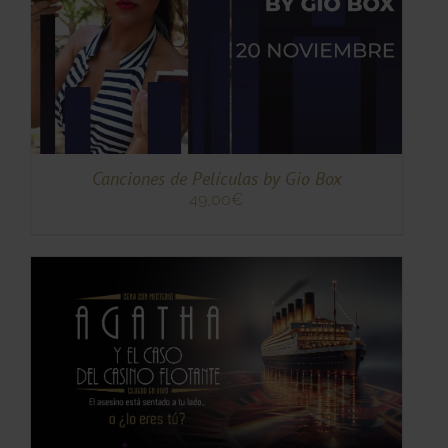
TO
ES
ES.
S
Canciones de Películas by Gio Box
49,00
€
TO
TO
ES
ES.