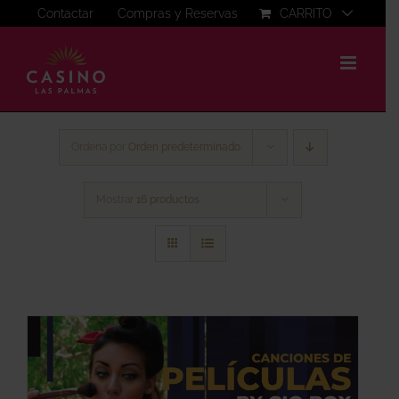
Saltar
Contactar
Compras y Reservas
CARRITO
al
contenido
Ordena por
Orden predeterminado
Mostrar
16 productos