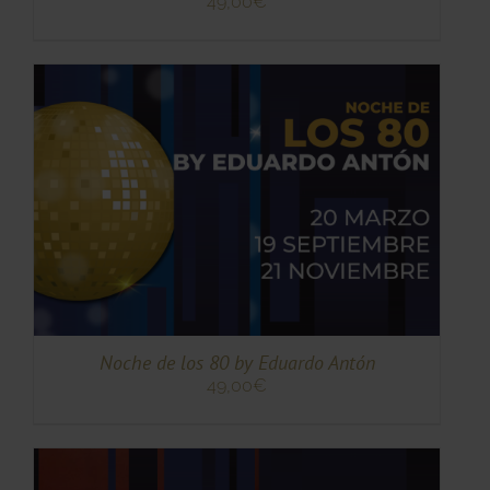
49,00
€
TO
TO
ES
ES.
S
Noche de los 80 by Eduardo Antón
49,00
€
TO