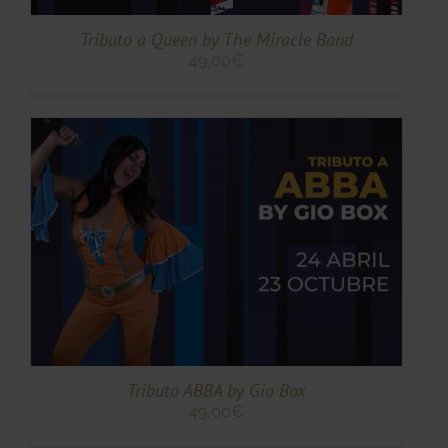
Tributo a Queen by The Miracle Band
49,00
€
TO
TO
ES
ES.
S
Tributo ABBA by Gio Box
49,00
€