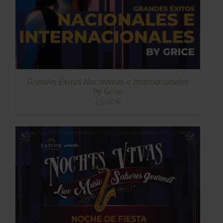
TO
ES
ES.
S
Grandes Éxitos Nacionales e Internacionales
by Grice
49,00
€
TO
TO
ES
ES.