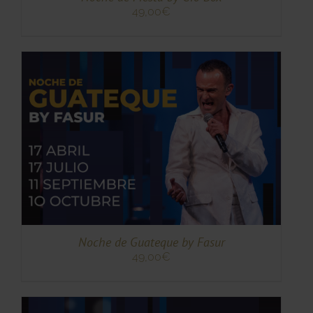
49,00
€
TO
TO
ES
ES.
S
Noche de Guateque by Fasur
49,00
€