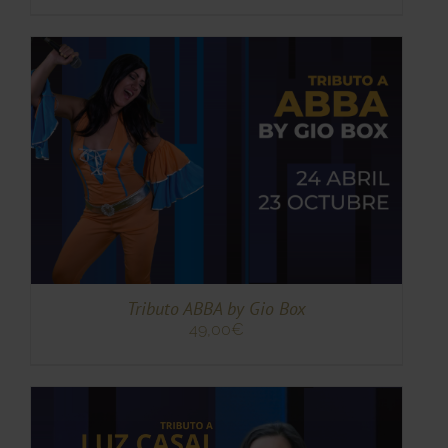
TO
TO
ES
ES.
S
Tributo ABBA by Gio Box
49,00
€
TO