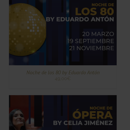
TO
TO
ES
ES.
S
Noche de los 80 by Eduardo Antón
49,00
€
TO