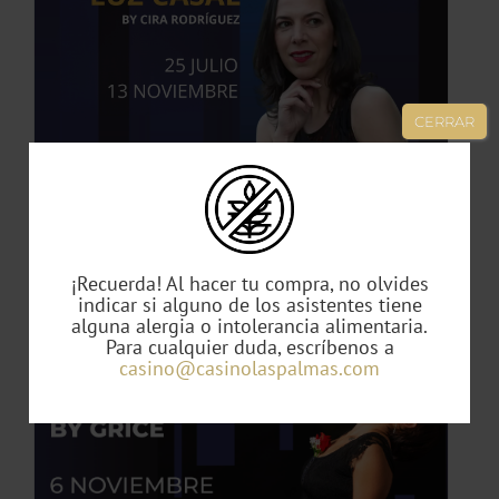
TO
CERRAR
ES
ES.
S
Tributo Luz Casal
49,00
€
¡Recuerda! Al hacer tu compra, no olvides
indicar si alguno de los asistentes tiene
alguna alergia o intolerancia alimentaria.
Para cualquier duda, escríbenos a
TO
casino@casinolaspalmas.com
TO