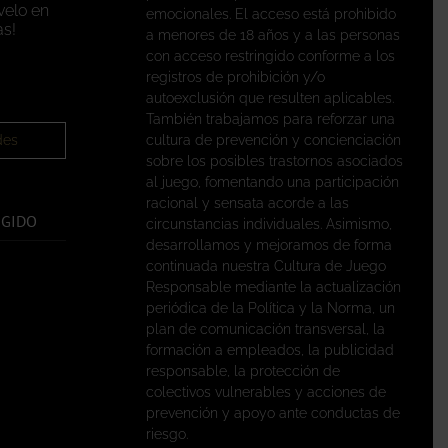
velo en
emocionales. El acceso está prohibido
s!
a menores de 18 años y a las personas
con acceso restringido conforme a los
registros de prohibición y/o
autoexclusión que resulten aplicables.
También trabajamos para reforzar una
des
cultura de prevención y concienciación
sobre los posibles trastornos asociados
al juego, fomentando una participación
racional y sensata acorde a las
EGIDO
circunstancias individuales. Asimismo,
desarrollamos y mejoramos de forma
continuada nuestra Cultura de Juego
Responsable mediante la actualización
periódica de la Política y la Norma, un
plan de comunicación transversal, la
formación a empleados, la publicidad
responsable, la protección de
colectivos vulnerables y acciones de
prevención y apoyo ante conductas de
riesgo.