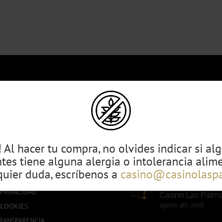
Reciente
RMACIÓN
NO LAS PALMAS
Nuevo Espacio S
ACCESO
en Casino Las Pa
¡Empieza la emoc
 Al hacer tu compra, no olvides indicar si al
EL CASINO LAS PALMAS
agosto 5th, 2026
ntes tiene alguna alergia o intolerancia alime
 CONDICIONES LEGALES
quier duda, escríbenos a
casino@casinolasp
Una nueva experi
 CONDICIONES DE COMPRA
está a punto de l
 PRIVACIDAD
Casino Las Palm
 COOKIES
agosto 4th, 2026
TRANSPARENCIA