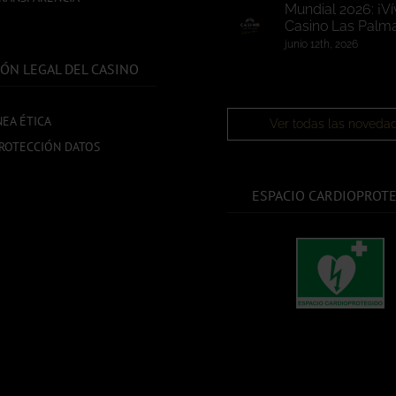
Mundial 2026: ¡Ví
Casino Las Palma
junio 12th, 2026
ÓN LEGAL DEL CASINO
NEA ÉTICA
Ver todas las noveda
ROTECCIÓN DATOS
ESPACIO CARDIOPROT