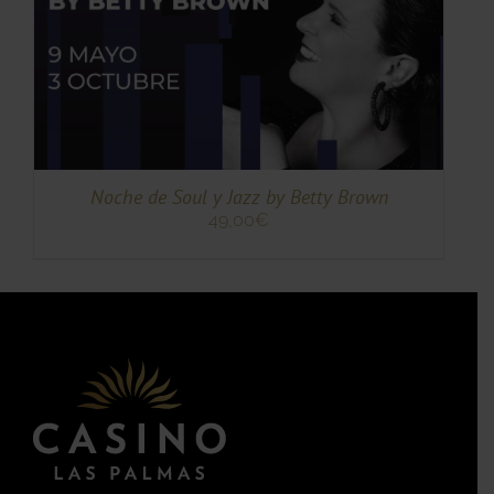
TO
ES
ES.
S
Noche de Soul y Jazz by Betty Brown
49,00
€
TO