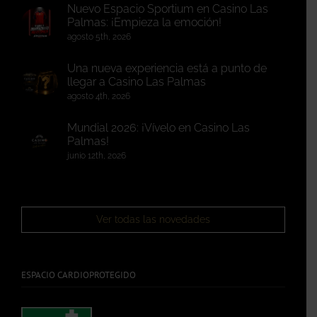
Nuevo Espacio Sportium en Casino Las
Palmas: ¡Empieza la emoción!
agosto 5th, 2026
Una nueva experiencia está a punto de
llegar a Casino Las Palmas
agosto 4th, 2026
Mundial 2026: ¡Vívelo en Casino Las
Palmas!
junio 12th, 2026
Ver todas las novedades
ESPACIO CARDIOPROTEGIDO