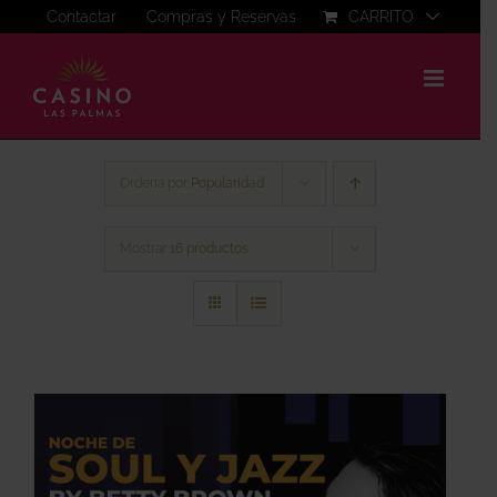
Saltar
Contactar
Compras y Reservas
CARRITO
al
contenido
Ordena por
Popularidad
Mostrar
16 productos