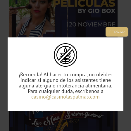
TO
CERRAR
ES
ES.
S
Canciones de Películas by Gio Box
49,00
€
¡Recuerda! Al hacer tu compra, no olvides
indicar si alguno de los asistentes tiene
alguna alergia o intolerancia alimentaria.
Para cualquier duda, escríbenos a
TO
casino@casinolaspalmas.com
TO