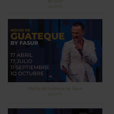
by Grice
49,00
€
TO
TO
ES
ES.
S
Noche de Guateque by Fasur
49,00
€