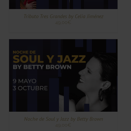
S
Tributo Tres Grandes by Celia Jiménez
49,00
€
TO
TO
ES
ES.
S
Noche de Soul y Jazz by Betty Brown
49,00
€