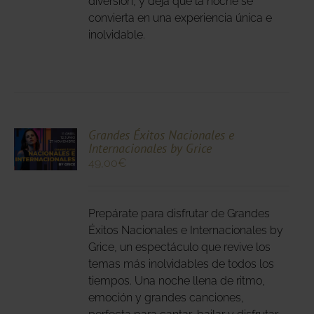
diversión, y deja que la noche se
DUCTO
convierta en una experiencia única e
inolvidable.
CIONA
Grandes Éxitos Nacionales e
Internacionales by Grice
N
49,00
€
DUCTO
LES
E
IPLES
Prepárate para disfrutar de Grandes
ANTES.
Éxitos Nacionales e Internacionales by
IONES
Grice, un espectáculo que revive los
temas más inolvidables de todos los
DEN
tiempos. Una noche llena de ritmo,
IR
emoción y grandes canciones,