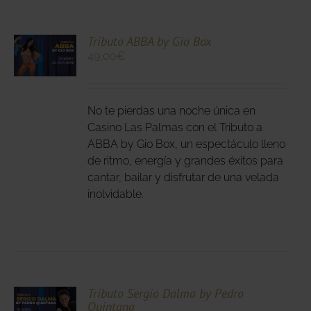
CIONA
Tributo ABBA by Gio Box
49,00
€
N
DUCTO
LES
E
IPLES
No te pierdas una noche única en
ANTES.
Casino Las Palmas con el Tributo a
ABBA by Gio Box, un espectáculo lleno
IONES
de ritmo, energía y grandes éxitos para
DEN
cantar, bailar y disfrutar de una velada
IR
inolvidable.
NA
DUCTO
CIONA
Tributo Sergio Dalma by Pedro
Quintana
N