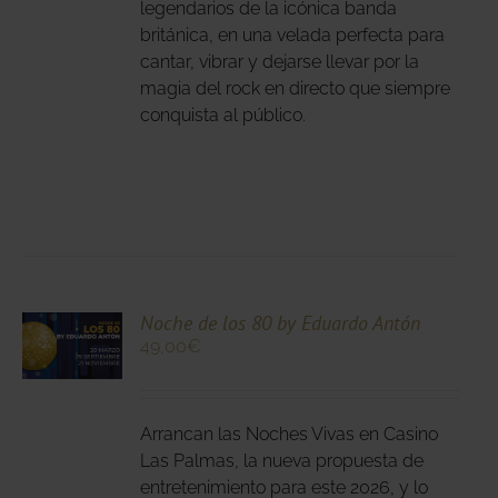
IR
legendarios de la icónica banda
británica, en una velada perfecta para
cantar, vibrar y dejarse llevar por la
NA
magia del rock en directo que siempre
DUCTO
conquista al público.
CIONA
Noche de los 80 by Eduardo Antón
49,00
€
N
DUCTO
LES
E
IPLES
Arrancan las Noches Vivas en Casino
ANTES.
Las Palmas, la nueva propuesta de
entretenimiento para este 2026, y lo
IONES