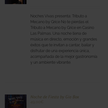
DUCTO
LES
E
IPLES
Noches Vivas presenta: Tributo a
ANTES.
Mecano by Grice No te pierdas el
Tributo a Mecano by Grice en Casino
IONES
Las Palmas. Una noche llena de
DEN
música en directo, emoción y grandes
IR
éxitos que te invitan a cantar, bailar y
disfrutar de una experiencia única,
acompañada de la mejor gastronomía
NA
y un ambiente vibrante.
DUCTO
CIONA
Noche de Fiesta by Gio Box
49,00
€
N