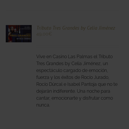
DUCTO
CIONA
Tributo Tres Grandes by Celia Jiménez
49,00
€
N
DUCTO
LES
E
IPLES
Vive en Casino Las Palmas el Tributo
ANTES.
Tres Grandes by Celia Jiménez, un
espectáculo cargado de emoción,
IONES
fuerza y los éxitos de Rocío Jurado,
DEN
Rocío Dúrcal e Isabel Pantoja que no te
IR
dejarán indiferente. Una noche para
cantar, emocionarte y disfrutar como
nunca.
NA
DUCTO