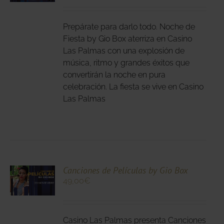
DUCTO
LES
E
IPLES
Prepárate para darlo todo. Noche de
ANTES.
Fiesta by Gio Box aterriza en Casino
Las Palmas con una explosión de
IONES
música, ritmo y grandes éxitos que
DEN
convertirán la noche en pura
IR
celebración. La fiesta se vive en Casino
Las Palmas
NA
DUCTO
CIONA
Canciones de Películas by Gio Box
49,00
€
N
DUCTO
LES
E
IPLES
Casino Las Palmas presenta Canciones