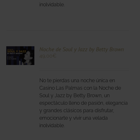
inolvidable.
NA
DUCTO
CIONA
Noche de Soul y Jazz by Betty Brown
49,00
€
N
DUCTO
LES
E
IPLES
No te pierdas una noche única en
ANTES.
Casino Las Palmas con la Noche de
Soul y Jazz by Betty Brown, un
IONES
espectáculo lleno de pasión, elegancia
DEN
y grandes clásicos para disfrutar,
IR
emocionarte y vivir una velada
inolvidable.
NA