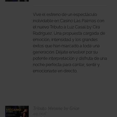
DUCTO
LES
E
IPLES
Vive el estreno de un espectáculo
ANTES.
inolvidable en Casino Las Palmas con
el nuevo Tributo a Luz Casal by Cira
IONES
Rodríguez. Una propuesta cargada de
DEN
emoción, intensidad y los grandes
IR
éxitos que han marcado a toda una
generación. Déjate envolver por su
potente interpretación y disfruta de una
NA
noche perfecta para cantar, sentir y
DUCTO
emocionarte en directo.
CIONA
Tributo Mecano by Grice
49,00
€
N