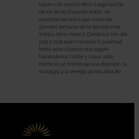
hacen con mucho ritmo. Llega Noche
DEN
de los 80 by Eduardo Antón, un
IR
espectáculo único que revive los
grandes temazos de la década más
icónica de la música. Desde los hits del
NA
pop y rock que marcaron tu juventud
DUCTO
hasta esos clásicos que siguen
haciéndonos cantar y bailar, esta
noche es un homenaje a la diversión, la
nostalgia y la energía de los años 80.