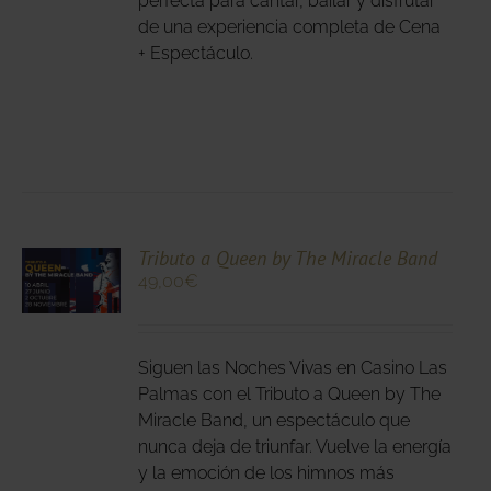
perfecta para cantar, bailar y disfrutar
NA
de una experiencia completa de Cena
+ Espectáculo.
DUCTO
CIONA
Tributo a Queen by The Miracle Band
49,00
€
N
DUCTO
LES
E
IPLES
Siguen las Noches Vivas en Casino Las
ANTES.
Palmas con el Tributo a Queen by The
Miracle Band, un espectáculo que
IONES
nunca deja de triunfar. Vuelve la energía
DEN
y la emoción de los himnos más