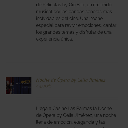
ANTES.
de Películas by Gio Box, un recorrido
musical por las bandas sonoras más
IONES
inolvidables del cine. Una noche
DEN
especial para revivir emociones, cantar
IR
los grandes temas y disfrutar de una
experiencia única.
NA
DUCTO
CIONA
Noche de Ópera by Celia Jiménez
49,00
€
N
DUCTO
LES
E
IPLES
Llega a Casino Las Palmas la Noche
ANTES.
de Ópera by Celia Jiménez, una noche
llena de emoción, elegancia y las
IONES