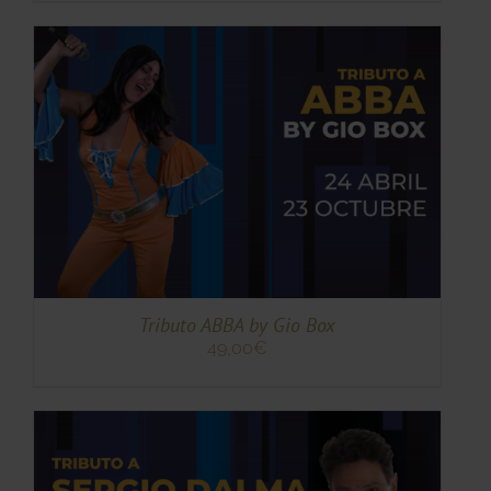
TO
TO
ES
ES.
S
Tributo ABBA by Gio Box
49,00
€
TO