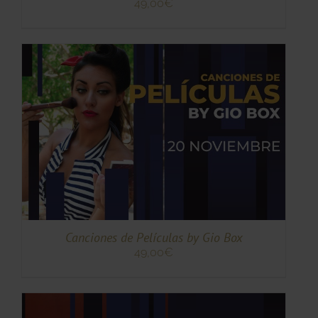
49,00
€
TO
TO
ES
ES.
S
Canciones de Películas by Gio Box
49,00
€
TO