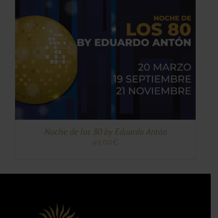
TO
TO
ES
ES.
S
Noche de los 80 by Eduardo Antón
49,00
€
TO