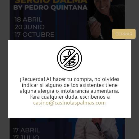
TO
ES
CERRAR
ES.
S
Tributo Sergio Dalma by Pedro Quintana
49,00
€
¡Recuerda! Al hacer tu compra, no olvides
indicar si alguno de los asistentes tiene
alguna alergia o intolerancia alimentaria.
TO
Para cualquier duda, escríbenos a
casino@casinolaspalmas.com
TO