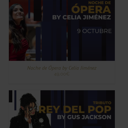
TO
ES
ES.
S
Noche de Ópera by Celia Jiménez
49,00
€
TO