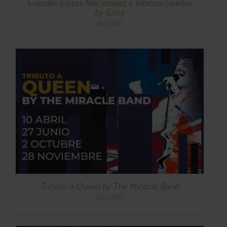
Grandes Éxitos Nacionales e Internacionales
by Grice
49,00
€
TO
TO
ES
ES.
S
Tributo a Queen by The Miracle Band
49,00
€