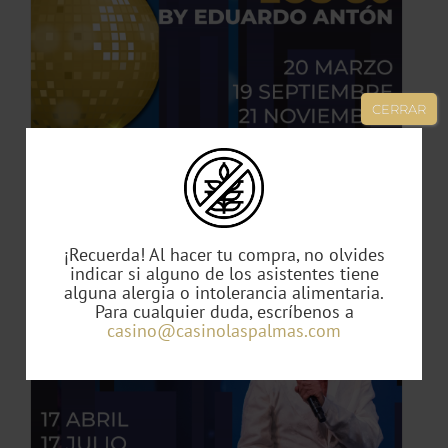
TO
ES
CERRAR
ES.
S
Noche de los 80 by Eduardo Antón
49,00
€
¡Recuerda! Al hacer tu compra, no olvides
indicar si alguno de los asistentes tiene
alguna alergia o intolerancia alimentaria.
TO
Para cualquier duda, escríbenos a
casino@casinolaspalmas.com
TO