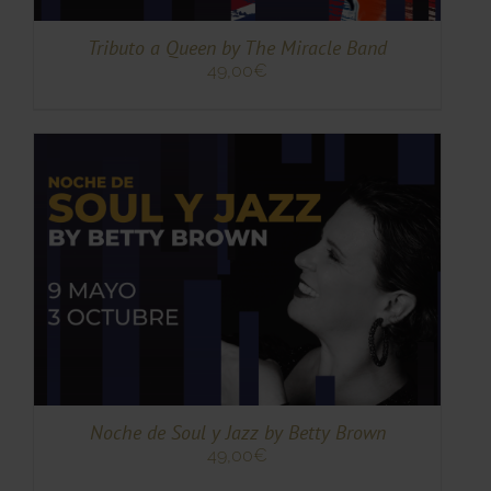
Tributo a Queen by The Miracle Band
49,00
€
TO
TO
ES
ES.
S
Noche de Soul y Jazz by Betty Brown
49,00
€