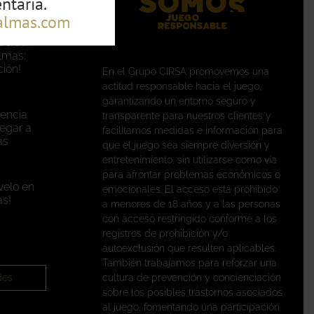
ntaria.
almas.com
portium
lmas:
ión!
En el Grupo CIRSA promovemos una
actitud responsable hacia el juego,
garantizando un entorno seguro y
encia
transparente para nuestros clientes y
legar a
facilitamos medidas e información para
as
que el juego sea siempre diversión y
entretenimiento, sin utilizarse como vía
para afrontar problemas económicos o
velo en
emocionales. El acceso está prohibido
s!
a menores de 18 años y a las personas
con acceso restringido conforme a los
registros de prohibición y/o
autoexclusión que resulten aplicables.
También trabajamos para reforzar una
des
cultura de prevención y concienciación
sobre los posibles trastornos asociados
al juego, fomentando una participación