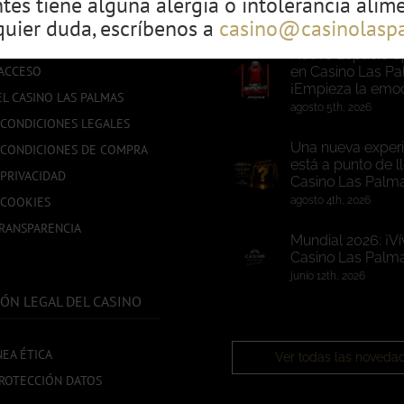
ntes tiene alguna alergia o intolerancia alime
quier duda, escríbenos a
casino@casinolasp
NO LAS PALMAS
Nuevo Espacio S
ACCESO
en Casino Las Pa
¡Empieza la emoc
EL CASINO LAS PALMAS
agosto 5th, 2026
 CONDICIONES LEGALES
Una nueva experi
 CONDICIONES DE COMPRA
está a punto de l
 PRIVACIDAD
Casino Las Palm
 COOKIES
agosto 4th, 2026
TRANSPARENCIA
Mundial 2026: ¡Ví
Casino Las Palma
junio 12th, 2026
ÓN LEGAL DEL CASINO
NEA ÉTICA
Ver todas las noveda
ROTECCIÓN DATOS