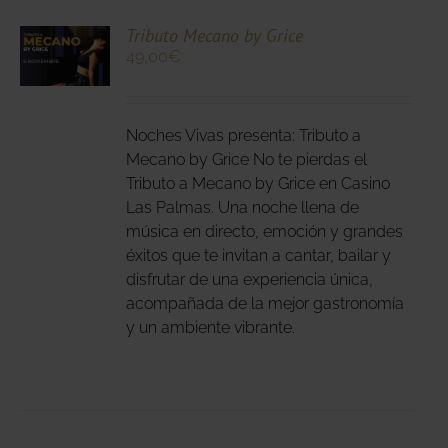
CIONA
Tributo Mecano by Grice
49,00
€
N
DUCTO
LES
E
IPLES
Noches Vivas presenta: Tributo a
ANTES.
Mecano by Grice No te pierdas el
Tributo a Mecano by Grice en Casino
IONES
Las Palmas. Una noche llena de
DEN
música en directo, emoción y grandes
IR
éxitos que te invitan a cantar, bailar y
disfrutar de una experiencia única,
acompañada de la mejor gastronomía
NA
y un ambiente vibrante.
DUCTO