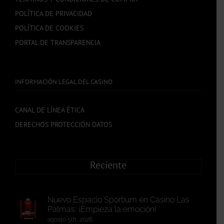
POLÍTICA DE PRIVACIDAD
POLÍTICA DE COOKIES
PORTAL DE TRANSPARENCIA
INFORMACIÓN LEGAL DEL CASINO
CANAL DE LÍNEA ÉTICA
DERECHOS PROTECCIÓN DATOS
Reciente
Nuevo Espacio Sportium en Casino Las
Palmas: ¡Empieza la emoción!
agosto 5th, 2026