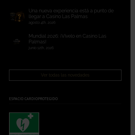
Una nueva experiencia está a punto de
llegar a Casino Las Palmas
agosto 4th, 2026
Mundial 2026: ¡Vívelo en Casino Las
Palmas!
junio 12th, 2026
Ver todas las novedades
ESPACIO CARDIOPROTEGIDO