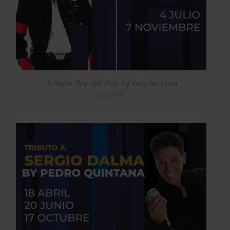
TO
ES
ES.
S
Tributo Rey del Pop by Gus Jackson
50,00
€
TO
TO
ES
ES.