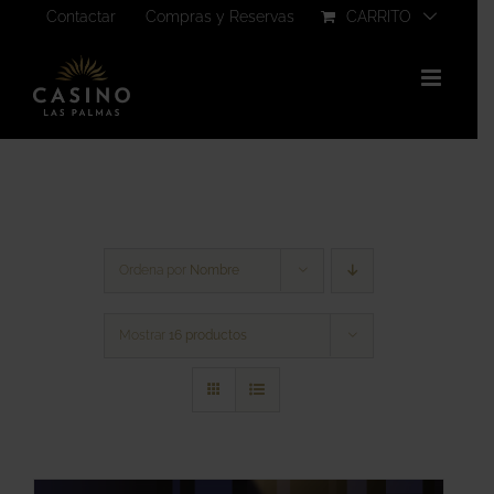
Saltar
Contactar
Compras y Reservas
CARRITO
al
contenido
Ordena por
Nombre
Mostrar
16 productos