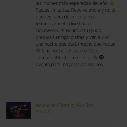
las noches más esperadas del año.
Plazas limitadas. Reserva ahora y no te
quedes fuera de la fiesta más
terroríficamente divertida de
Halloween.
Reúne a tu grupo,
prepara tu mejor disfraz y ven a vivir
una noche que dará mucho que hablar.
Una noche. Un casino. Cero
excusas. ¡Muchísima fiesta!
Evento para mayores de 18 años.
CIONA
Noche de Fiesta by Gio Box
49,00
€
N
DUCTO
LES