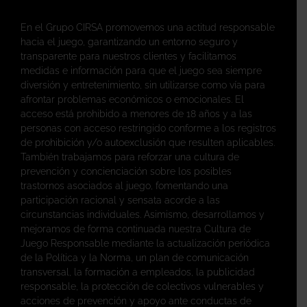
En el Grupo CIRSA promovemos una actitud responsable
hacia el juego, garantizando un entorno seguro y
transparente para nuestros clientes y facilitamos
medidas e información para que el juego sea siempre
diversión y entretenimiento, sin utilizarse como vía para
afrontar problemas económicos o emocionales. El
acceso está prohibido a menores de 18 años y a las
personas con acceso restringido conforme a los registros
de prohibición y/o autoexclusión que resulten aplicables.
También trabajamos para reforzar una cultura de
prevención y concienciación sobre los posibles
trastornos asociados al juego, fomentando una
participación racional y sensata acorde a las
circunstancias individuales. Asimismo, desarrollamos y
mejoramos de forma continuada nuestra Cultura de
Juego Responsable mediante la actualización periódica
de la Política y la Norma, un plan de comunicación
transversal, la formación a empleados, la publicidad
responsable, la protección de colectivos vulnerables y
acciones de prevención y apoyo ante conductas de