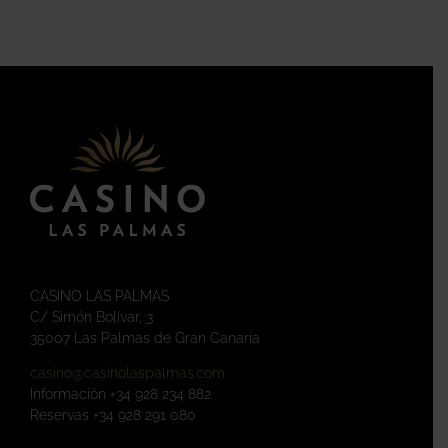
CASINO LAS PALMAS
C/ Simón Bolívar, 3
35007 Las Palmas de Gran Canaria
casino@casinolaspalmas.com
Información +34 928 234 882
Reservas +34 928 291 080