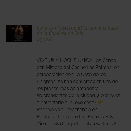
CIONA
Cena con Misterio: El Casino y el Caso
de la Condesa de Rojo
N
49,00
€
DUCTO
LES
E
IPLES
VIVE UNA NOCHE ÚNICA Las Cenas
ANTES.
con Misterio del Casino Las Palmas, en
IONES
colaboración con La Casa de los
Enigmas, se han convertido en uno de
DEN
los planes más aclamados y
IR
sorprendentes de la ciudad. ¿Te atreves
a enfrentarte al nuevo caso?
NA
Reserva ya tu experiencia en
Restaurante Casino Las Palmas. +18
DUCTO
Viernes 28 de agosto - ¡Nueva fecha!