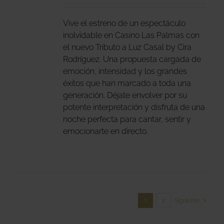
DUCTO
LES
E
IPLES
Vive el estreno de un espectáculo
ANTES.
inolvidable en Casino Las Palmas con
el nuevo Tributo a Luz Casal by Cira
IONES
Rodríguez. Una propuesta cargada de
DEN
emoción, intensidad y los grandes
IR
éxitos que han marcado a toda una
generación. Déjate envolver por su
potente interpretación y disfruta de una
NA
noche perfecta para cantar, sentir y
DUCTO
emocionarte en directo.
1
2
Siguiente