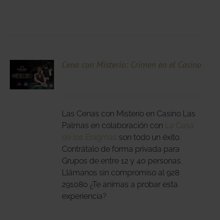
Cena con Misterio: Crimen en el Casino
LES
Las Cenas con Misterio en Casino Las
Palmas en colaboración con
La Casa
de los Enigmas
son todo un éxito.
Contrátalo de forma privada para
Grupos de entre 12 y 40 personas.
Llámanos sin compromiso al 928
291080 ¿Te animas a probar esta
experiencia?