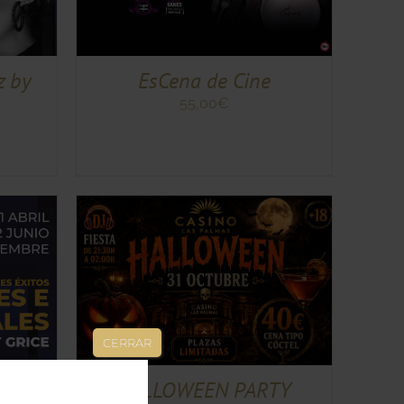
MÚLTIPLES
VARIANTES.
LAS
OPCIONES
EsCena de Cine
z by
SE
PUEDEN
55,00
€
ELEGIR
EN
LA
PÁGINA
DE
PRODUCTO
IÓN
/
CERRAR
HALLOWEEN PARTY