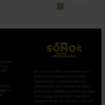
PRODUCTO
1
2
Siguiente
portium
lmas:
ión!
En el Grupo CIRSA promovemos una
actitud responsable hacia el juego,
garantizando un entorno seguro y
encia
transparente para nuestros clientes y
legar a
facilitamos medidas e información para
as
que el juego sea siempre diversión y
entretenimiento, sin utilizarse como vía