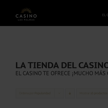
Saltar
al
contenido
EL 
LA TIENDA DEL CASIN
EL CASINO TE OFRECE ¡MUCHO MÁS 
Ordena por
Popularidad
Mostrar
16 productos