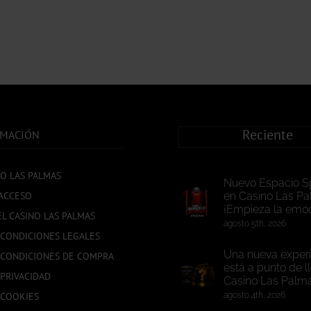
PRODUCTO
Reciente
RMACIÓN
NO LAS PALMAS
Nuevo Espacio S
ACCESO
en Casino Las Pa
¡Empieza la emoc
EL CASINO LAS PALMAS
agosto 5th, 2026
 CONDICIONES LEGALES
Una nueva experi
 CONDICIONES DE COMPRA
está a punto de l
 PRIVACIDAD
Casino Las Palm
 COOKIES
agosto 4th, 2026