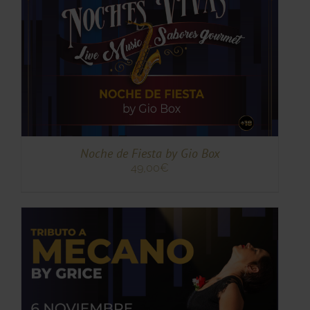
TO
ES
ES.
S
Noche de Fiesta by Gio Box
49,00
€
TO
TO