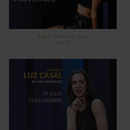
ES
ES.
S
Tributo Mecano by Grice
49,00
€
TO
TO
ES
ES.
S