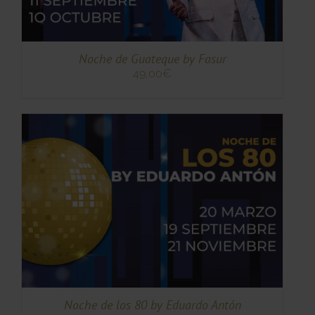
ES.
S
Noche de Guateque by Fasur
49,00
€
TO
TO
ES
ES.
S
Noche de los 80 by Eduardo Antón