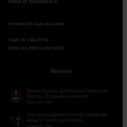
PORTAL DE TRANSPARENCIA
INFORMACIÓN LEGAL DEL CASINO
CANAL DE LÍNEA ÉTICA
DERECHOS PROTECCIÓN DATOS
Reciente
Nuevo Espacio Sportium en Casino Las
Palmas: ¡Empieza la emoción!
agosto 5th, 2026
Una nueva experiencia está a punto de
llegar a Casino Las Palmas
agosto 4th, 2026