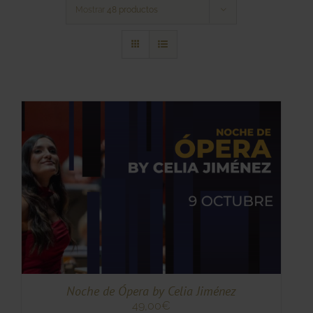
Mostrar
48 productos
TO
ES
ES.
S
Noche de Ópera by Celia Jiménez
49,00
€