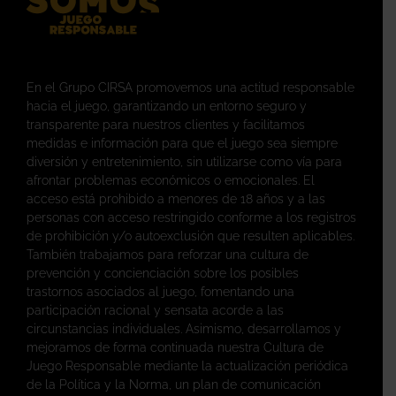
En el Grupo CIRSA promovemos una actitud responsable
hacia el juego, garantizando un entorno seguro y
transparente para nuestros clientes y facilitamos
medidas e información para que el juego sea siempre
diversión y entretenimiento, sin utilizarse como vía para
afrontar problemas económicos o emocionales. El
acceso está prohibido a menores de 18 años y a las
personas con acceso restringido conforme a los registros
de prohibición y/o autoexclusión que resulten aplicables.
También trabajamos para reforzar una cultura de
prevención y concienciación sobre los posibles
trastornos asociados al juego, fomentando una
participación racional y sensata acorde a las
circunstancias individuales. Asimismo, desarrollamos y
mejoramos de forma continuada nuestra Cultura de
Juego Responsable mediante la actualización periódica
de la Política y la Norma, un plan de comunicación