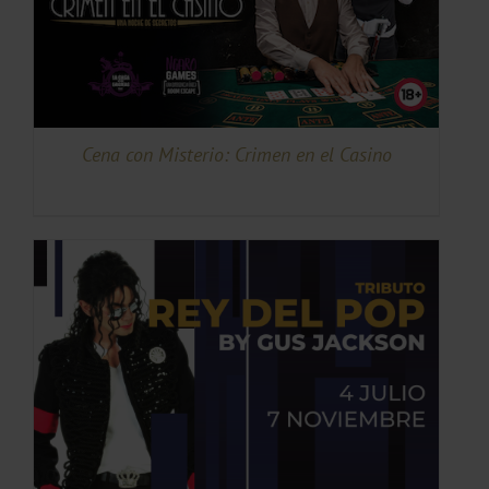
Cena con Misterio: Crimen en el Casino
TO
ES
ES.