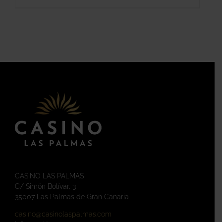
TO
CASINO LAS PALMAS
C/ Simón Bolívar, 3
35007 Las Palmas de Gran Canaria
casino@casinolaspalmas.com