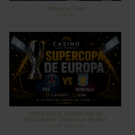
Tributo Luz Casal
49,00
€
TO
TO
ES
ES.
S
SUPERCOPA DE EUROPA 2026 EN
RESTAURANTE CASINO LAS PALMAS
Rango
10,00
€
-
16,00
€
de