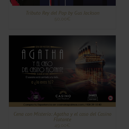
S
Tributo Rey del Pop by Gus Jackson
50,00
€
TO
TO
ES
ES.
S
Cena con Misterio: Agatha y el caso del Casino
Flotante
49,00
€