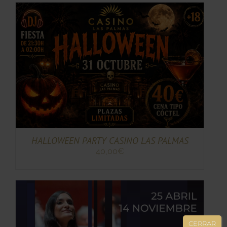
TO
HALLOWEEN PARTY CASINO LAS PALMAS
40,00
€
CERRAR