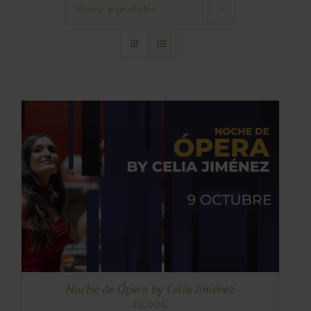
Mostrar
32 productos
TO
ES
ES.
S
Noche de Ópera by Celia Jiménez
49,00
€