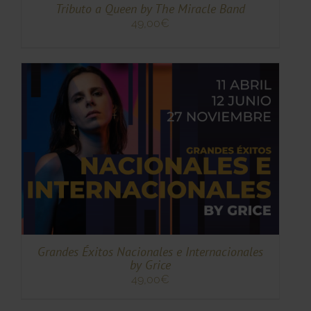
Tributo a Queen by The Miracle Band
49,00
€
TO
TO
ES
ES.
S
Grandes Éxitos Nacionales e Internacionales
by Grice
49,00
€