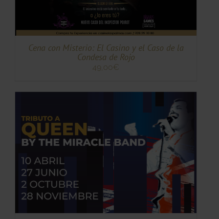
ES.
S
Cena con Misterio: El Casino y el Caso de la
Condesa de Rojo
49,00
€
TO
TO
ES
ES.
S