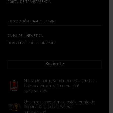
PORTAL DE TRANSPARENCIA
INFORMACIÓN LEGAL DEL CASINO
CANAL DE LÍNEA ÉTICA
DERECHOS PROTECCIÓN DATOS
Reciente
Nuevo Espacio Sportium en Casino Las
Palmas: ¡Empieza la emoción!
agosto 5th, 2026
Una nueva experiencia está a punto de
llegar a Casino Las Palmas
agosto 4th, 2026