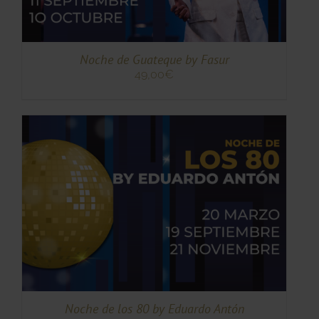
ES.
S
Noche de Guateque by Fasur
49,00
€
TO
TO
ES
ES.
S
Noche de los 80 by Eduardo Antón